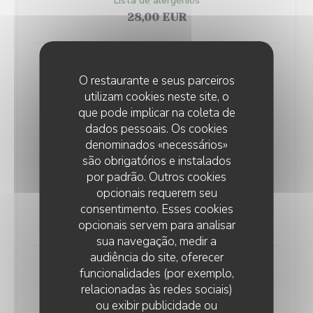
Lista de alergénios
28,00 EUR
ROASTED PIGLET, AMBER BEER,
O restaurante e seus parceiros
HONEY AND SPICES SAUCE
utilizam cookies neste site, o
Lista de alergénios
que pode implicar na coleta de
28,00 EUR
dados pessoais. Os cookies
denominados «necessários»
são obrigatórios e instalados
DUCK BREAST, CHERRY SAUCE,
por padrão. Outros cookies
MASHED SWEET POTATOES
opcionais requerem seu
Lista de alergénios
consentimento. Esses cookies
28,00 EUR
opcionais servem para analisar
sua navegação, medir a
audiência do site, oferecer
BLACK ANGUS CHUCK TENDER
funcionalidades (por exemplo,
SHOULDER, BÉARNAISE SAUCE,
relacionadas às redes sociais)
SEASONAL VEGETABLE, SAUTEED
ou exibir publicidade ou