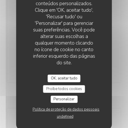
conteúdos personalizados.
POTATOES
Clique em 'OK, aceitar tudo',
Lista de alergénios
'Recusar tudo' ou
26,00 EUR
'Personalizar' para gerenciar
suas preferências. Você pode
alterar suas escolhas a
THE TRADITIONNAL BŒUF
qualquer momento clicando
BOURGUIGNON
no ícone de cookie no canto
Beef stewed in red wine sauce, served in iron cast
inferior esquerdo das páginas
cocotte
do site.
Lista de alergénios
26,00 EUR
OK, aceitar tudo
Proíbe todos cookies
CHEESES & DESSERTS
Personalizar
Política de proteção de dados pessoais
undefined
ASSORTMENT OF 3 MATURED COW
CHEESES