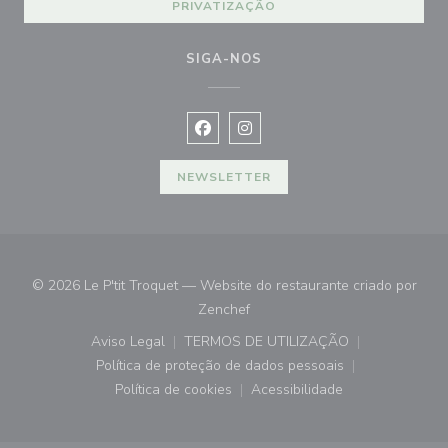
PRIVATIZAÇÃO
SIGA-NOS
Facebook ((abre numa nova janela))
Instagram ((abre numa nova ja
NEWSLETTER
© 2026 Le P'tit Troquet — Website do restaurante criado por
((abre numa nova janela))
Zenchef
Aviso Legal
TERMOS DE UTILIZAÇÃO
((abre numa nova janela))
((abre numa nova janela))
Política de proteção de dados pessoais
((abre numa nova janela))
Política de cookies
Acessibilidade
((abre numa nova janela))
((abre numa nova janela