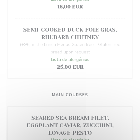
16,00 EUR
SEMI-COOKED DUCK FOIE GRAS,
RHUBARB CHUTNEY
(+9€) in the Lunch Menus Gluten free - Gluten free
bread upon request
Lista de alergénios
25,00 EUR
MAIN COURSES
SEARED SEA BREAM FILET,
EGGPLANT CAVIAR, ZUCCHINI,
LOVAGE PESTO