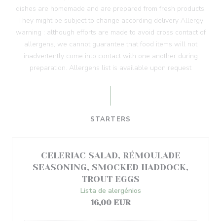
dishes are homemade and are prepared from fresh products.
They might be subject to change according delivery Allergy
warning : although efforts are made to avoid cross contact of
allergens, we cannot guarantee that food items will not
inadvertently come into contact with one another during
preparation. Allergens list is available upon request
STARTERS
CELERIAC SALAD, RÉMOULADE
SEASONING, SMOCKED HADDOCK,
TROUT EGGS
Lista de alergénios
16,00 EUR