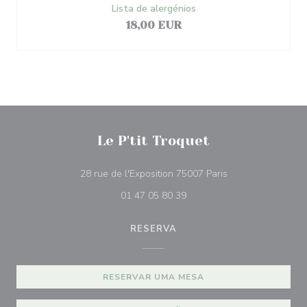
Lista de alergénios
18,00 EUR
Le P'tit Troquet
((abre numa nova j
28 rue de l'Exposition 75007 Paris
01 47 05 80 39
RESERVA
RESERVAR UMA MESA