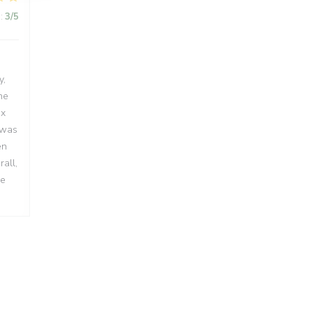
:
3
/5
y,
he
ux
 was
en
all,
me