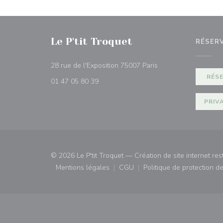
Le P'tit Troquet
RÉSER
((ouvre une nouvelle 
28 rue de l'Exposition 75007 Paris
RÉS
01 47 05 80 39
PRIV
© 2026 Le P'tit Troquet — Création de site internet re
Mentions légales
CGU
Politique de protection 
((ouvre une nouvelle fenêtre))
((ouvre une nouvelle fenêtre)