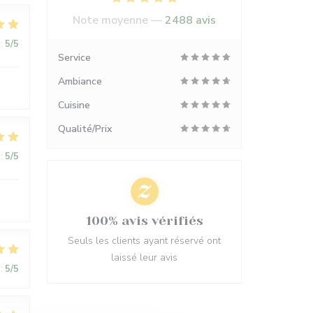
Note moyenne —
2488 avis
:
5
/5
Service
Ambiance
Cuisine
Qualité/Prix
:
5
/5
100% avis vérifiés
Seuls les clients ayant réservé ont
laissé leur avis
:
5
/5