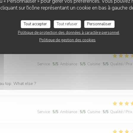
 ou « Personnaliser » pour gérer vos préférences. Vous pouvez 
 to an open window, which zi found very pleasant. I shall return on my
liquant sur l'icône représentant un cookie en bas à gauche d
Tout accepter
Tout refuser
Personnaliser
Politique de protection des données à caractère personnel
Service
:
5
/5
Ambiance
:
5
/5
Cuisine
:
5
/5
Qualité / Prix
Politique de gestion des cookies
Service
:
5
/5
Ambiance
:
5
/5
Cuisine
:
5
/5
Qualité / Prix
 au top. What else ?
Service
:
5
/5
Ambiance
:
5
/5
Cuisine
:
5
/5
Qualité / Prix