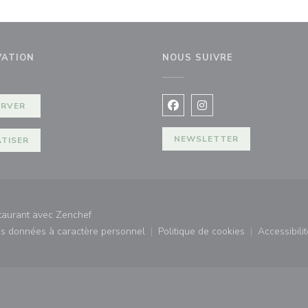
VATION
NOUS SUIVRE
fenêtre))
ERVER
Facebook ((ouvre une nouvel
Instagram ((ouvre une 
NEWSLETTER
ATISER
((ouvre une nouvelle fenêtre))
staurant avec
Zenchef
des données à caractère personnel
Politique de cookies
Accessibilit
)
((ouvre une nouvelle fenêtre))
((ouvre une nouvelle fe
((ouv