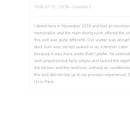
2026-07-21
- 19:30 - Couverts 2
I dined here in November 2019 and had an excellent
memorable, and the main dining room offered the char
this visit was quite different\. Our waiter was abr
duck liver was served seared or as a terrine\. Later
because it was more acidic than I prefer, he seeme
well prepared but fairly simple and lacked the dep
the kitchen and the restroom, without air conditioni
this visit did not live up to my previous experience\.
I’m in Paris.