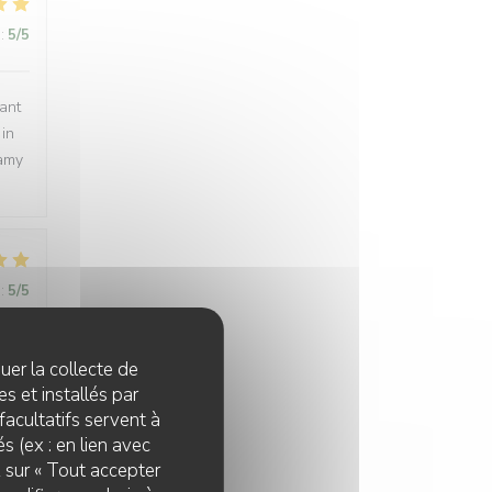
:
5
/5
rant
 in
eamy
:
5
/5
quer la collecte de
s et installés par
:
5
/5
facultatifs servent à
s (ex : en lien avec
y
z sur « Tout accepter