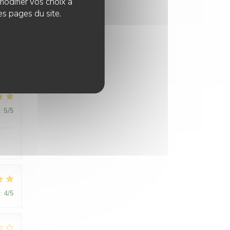
modifier vos choix à
 next
es pages du site.
:
5
/5
:
5
/5
:
4
/5