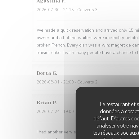
Agustina
F
2026-07-30
- 21:15 - Couverts 3
We made a quick reservation and arrived only 15 minu
owner and all of the waiters were incredibly helpfu
broken French. Every dish was a win: magret de can
fraisier cake. I wish many people have a chance to tr
Berta
G
2026-08-01
- 21:00 - Couverts 2
Brian
P
Le restaurant et s
données à caractè
2026-07-24
- 19:00 - Couverts 1
défaut. D'autres coo
analyser votre navi
I had another very enjoyable meal at Le P’Tit Troque
les réseaux sociaux)