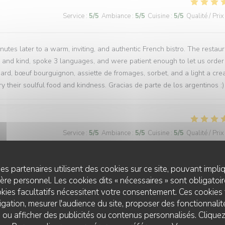
Service
:
5
/5
Ambiance
:
5
/5
Cuisine
:
5
/5
Qualité / Prix
tes later to a warm, inviting, and authentic French bistro. The restau
l and kind, spoke 3 languages, and were patient enough to let us order
ard, bœuf bourguignon, assiette de fromages, sorbet, and a light a cr
y their soulful food and kindness. Gracias de parte de los argentinos :)
Service
:
5
/5
Ambiance
:
5
/5
Cuisine
:
5
/5
Qualité / Prix
es partenaires utilisent des cookies sur ce site, pouvant impli
re personnel. Les cookies dits « nécessaires » sont obligatoire
Service
:
5
/5
Ambiance
:
5
/5
Cuisine
:
5
/5
Qualité / Prix
kies facultatifs nécessitent votre consentement. Ces cookies 
gation, mesurer l'audience du site, proposer des fonctionnalité
t and will certainly return in the future. The food and service were ver
 ou afficher des publicités ou contenus personnalisés. Clique