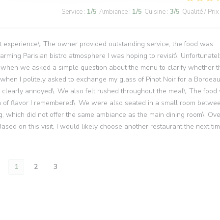
Service
:
1
/5
Ambiance
:
1
/5
Cuisine
:
3
/5
Qualité / Prix
 experience\. The owner provided outstanding service, the food was
ming Parisian bistro atmosphere I was hoping to revisit\. Unfortunatel
upt when we asked a simple question about the menu to clarify whether t
, when I politely asked to exchange my glass of Pinot Noir for a Bordea
d clearly annoyed\. We also felt rushed throughout the meal\. The food
th of flavor I remembered\. We were also seated in a small room betwe
ng, which did not offer the same ambiance as the main dining room\. Over
 Based on this visit, I would likely choose another restaurant the next ti
1
2
3