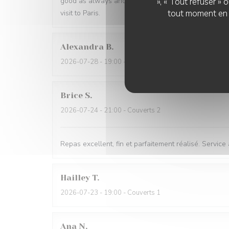
», « Tout refuser »
good as always and I had the benefit of a table next
tout moment en c
visit to Paris.
Alexandra
B
2026-07-28
- 19:00 - Couverts 2
Brice
S
2026-07-24
- 21:00 - Couverts 2
Repas excellent, fin et parfaitement réalisé. Service
Hailley
T
2026-07-23
- 19:00 - Couverts 1
Ana
N