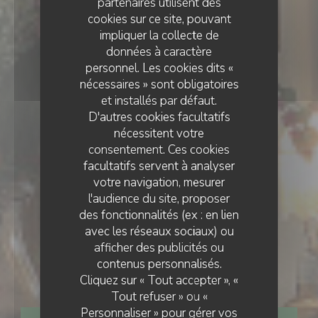
partenaires utilisent des
cookies sur ce site, pouvant
impliquer la collecte de
données à caractère
personnel. Les cookies dits «
nécessaires » sont obligatoires
et installés par défaut.
D'autres cookies facultatifs
nécessitent votre
consentement. Ces cookies
facultatifs servent à analyser
votre navigation, mesurer
l'audience du site, proposer
des fonctionnalités (ex : en lien
avec les réseaux sociaux) ou
BISTROT
•
PARIS
afficher des publicités ou
contenus personnalisés.
Le P'tit Troquet
Cliquez sur « Tout accepter », «
Tout refuser » ou «
Personnaliser » pour gérer vos