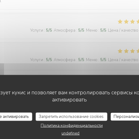
.
Услуги
:
5
/5
Атмосфера
:
5
/5
Меню
:
5
/5
Цена / качество
Услуги
:
5
/5
Атмосфера
:
5
/5
Меню
:
5
/5
Цена / качество
tes later to a warm, inviting, and authentic French bistro. The restau
l and kind, spoke 3 languages, and were patient enough to let us order
ьзует кукис и позволяет вам контролировать сервисы к
ard, bœuf bourguignon, assiette de fromages, sorbet, and a light a cr
активировать
y their soulful food and kindness. Gracias de parte de los argentinos :)
се активировать
Запретить использование cookies
Персонализ
Политика конфиденциальности
Услуги
:
5
/5
Атмосфера
:
5
/5
Меню
:
5
/5
Цена / качество
undefined