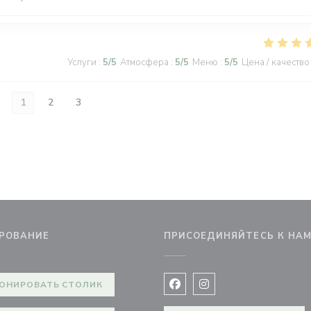
Услуги
:
5
/5
Атмосфера
:
5
/5
Меню
:
5
/5
Цена / качество
1
2
3
РОВАНИЕ
ПРИСОЕДИНЯЙТЕСЬ К НА
ом окне))
ОНИРОВАТЬ СТОЛИК
Facebook ((открывается в 
Instagram ((открывае