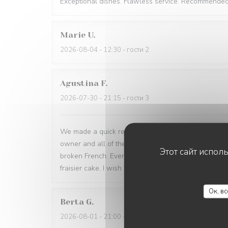
Exceptional dishes. Flawless service. Recommended
Marie
U
2026-08-04
- 12:30 - гости 2
Agustina
F
2026-07-30
- 21:15 - гости 3
We made a quick reservation and arrived only 15 minu
owner and all of the waiters were incredibly helpfu
Этот сайт испол
broken French. Every dish was a win: magret de can
fraisier cake. I wish many people have a chance to tr
Ок, в
Berta
G
2026-08-01
- 21:00 - гости 2