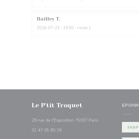
Hailley
T
2026-07-23
- 19:00 - гости 1
Le P'tit Troquet
БРОНИ
((открывается в нов
28 rue de l'Exposition 75007 Paris
ЗАБР
01 47 05 80 39