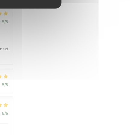
:
5
/5
y
 next
:
5
/5
:
5
/5