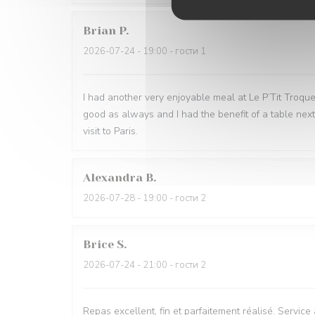
Brian
P
2026-07-24
- 19:00 - гости 1
I had another very enjoyable meal at Le P’Tit Troque
good as always and I had the benefit of a table next
visit to Paris.
Alexandra
B
2026-07-28
- 19:00 - гости 2
Brice
S
2026-07-24
- 21:00 - гости 2
Repas excellent, fin et parfaitement réalisé. Service