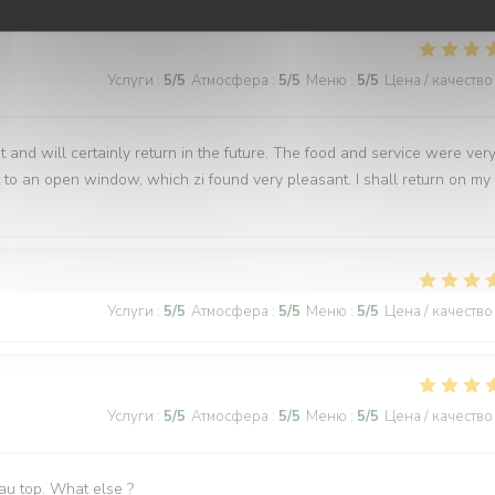
Услуги
:
5
/5
Атмосфера
:
5
/5
Меню
:
5
/5
Цена / качество
t and will certainly return in the future. The food and service were ver
 to an open window, which zi found very pleasant. I shall return on my
Услуги
:
5
/5
Атмосфера
:
5
/5
Меню
:
5
/5
Цена / качество
Услуги
:
5
/5
Атмосфера
:
5
/5
Меню
:
5
/5
Цена / качество
 au top. What else ?