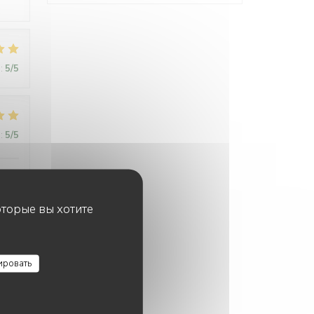
:
5
/5
:
5
/5
rant
 in
оторые вы хотите
eamy
ировать
:
5
/5