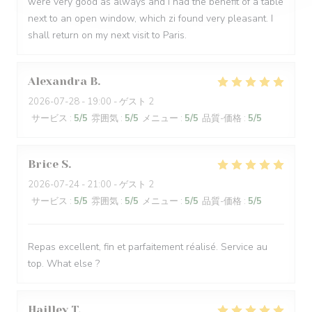
were very good as always and I had the benefit of a table
next to an open window, which zi found very pleasant. I
shall return on my next visit to Paris.
Alexandra
B
2026-07-28
- 19:00 - ゲスト 2
サービス
:
5
/5
雰囲気
:
5
/5
メニュー
:
5
/5
品質-価格
:
5
/5
Brice
S
2026-07-24
- 21:00 - ゲスト 2
サービス
:
5
/5
雰囲気
:
5
/5
メニュー
:
5
/5
品質-価格
:
5
/5
Repas excellent, fin et parfaitement réalisé. Service au
top. What else ?
Hailley
T