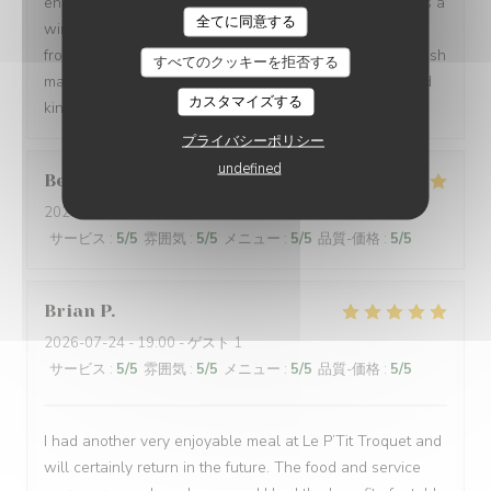
enough to let us order in broken French. Every dish was a
全てに同意する
win: magret de canard, bœuf bourguignon, assiette de
fromages, sorbet, and a light a creamy fraisier cake. I wish
すべてのクッキーを拒否する
many people have a chance to try their soulful food and
カスタマイズする
kindness. Gracias de parte de los argentinos :)
プライバシーポリシー
undefined
Berta
G
2026-08-01
- 21:00 - ゲスト 2
サービス
:
5
/5
雰囲気
:
5
/5
メニュー
:
5
/5
品質-価格
:
5
/5
Brian
P
2026-07-24
- 19:00 - ゲスト 1
サービス
:
5
/5
雰囲気
:
5
/5
メニュー
:
5
/5
品質-価格
:
5
/5
I had another very enjoyable meal at Le P’Tit Troquet and
will certainly return in the future. The food and service