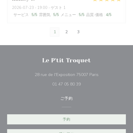
2026-07-23
- 19:00 - ゲスト 1
サービス
:
5
/5
雰囲気
:
5
/5
メニュー
:
5
/5
品質-価格
:
4
/5
1
2
3
Le P'tit Troquet
((新しいウィンドウ
28 rue de l'Exposition 75007 Paris
01 47 05 80 39
ご予約
予約