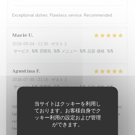
Exceptional dishes. Flawless service. Recommended.
Marie
U
2026-08-04
- 12:30 - ゲスト 2
サービス
:
5
/5
雰囲気
:
5
/5
メニュー
:
5
/5
品質-価格
:
5
/5
Agustina
F
2026-07-30
- 21:15 - ゲスト 3
サービス
:
5
/5
雰囲気
:
5
/5
メニュー
:
5
/5
品質-価格
:
5
/5
当サイトはクッキーを利用し
We made a quick reservation and arrived only 15 minutes
ております。お客様自身でク
later to a warm, inviting, and authentic French bistro. The
ッキー利用の設定および管理
restaurant owner and all of the waiters were incredibly
ができます。
helpful and kind, spoke 3 languages, and were patient