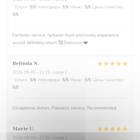
Услуги
:
5
/5
Атмосфера
:
5
/5
Меню
:
5
/5
Цена / качество
:
5
/5
Fantastic service, fantastic food and lovely experience
would definitely return 🥰 Delicious ❤️
Belinda
N
2026-08-05
- 12:15 - гости 2
Услуги
:
5
/5
Атмосфера
:
5
/5
Меню
:
5
/5
Цена / качество
:
5
/5
Exceptional dishes. Flawless service. Recommended.
Marie
U
2026-08-04
- 12:30 - гости 2