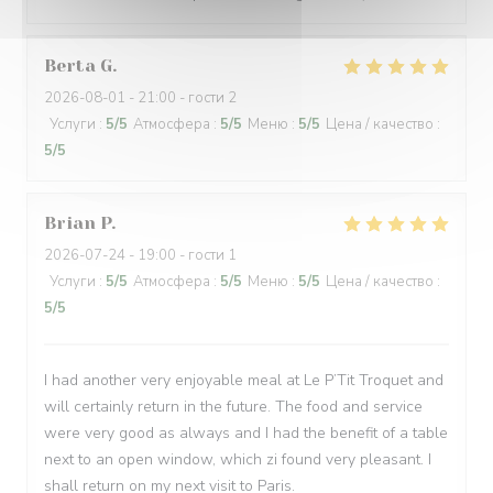
Berta
G
2026-08-01
- 21:00 - гости 2
Услуги
:
5
/5
Атмосфера
:
5
/5
Меню
:
5
/5
Цена / качество
:
5
/5
Brian
P
2026-07-24
- 19:00 - гости 1
Услуги
:
5
/5
Атмосфера
:
5
/5
Меню
:
5
/5
Цена / качество
:
5
/5
I had another very enjoyable meal at Le P’Tit Troquet and
will certainly return in the future. The food and service
were very good as always and I had the benefit of a table
next to an open window, which zi found very pleasant. I
shall return on my next visit to Paris.