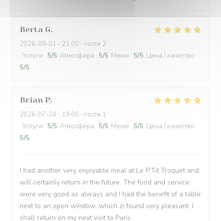
Berta
G
2026-08-01
- 21:00 - гости 2
Услуги
:
5
/5
Атмосфера
:
5
/5
Меню
:
5
/5
Цена / качество
:
5
/5
Brian
P
2026-07-24
- 19:00 - гости 1
Услуги
:
5
/5
Атмосфера
:
5
/5
Меню
:
5
/5
Цена / качество
:
5
/5
I had another very enjoyable meal at Le P’Tit Troquet and
will certainly return in the future. The food and service
were very good as always and I had the benefit of a table
next to an open window, which zi found very pleasant. I
shall return on my next visit to Paris.