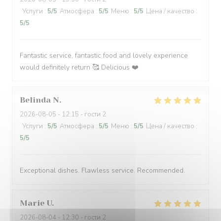
Услуги
:
5
/5
Атмосфера
:
5
/5
Меню
:
5
/5
Цена / качество
:
5
/5
Fantastic service, fantastic food and lovely experience
would definitely return 🥰 Delicious ❤️
Belinda
N
2026-08-05
- 12:15 - гости 2
Услуги
:
5
/5
Атмосфера
:
5
/5
Меню
:
5
/5
Цена / качество
:
5
/5
Exceptional dishes. Flawless service. Recommended.
Marie
U
2026-08-04
- 12:30 - гости 2