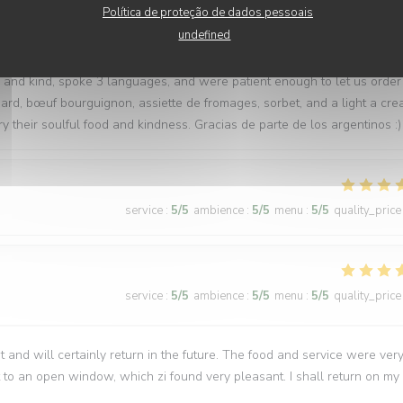
service
:
5
/5
ambience
:
5
/5
menu
:
5
/5
quality_price
Política de proteção de dados pessoais
undefined
tes later to a warm, inviting, and authentic French bistro. The restau
l and kind, spoke 3 languages, and were patient enough to let us order
ard, bœuf bourguignon, assiette de fromages, sorbet, and a light a cr
y their soulful food and kindness. Gracias de parte de los argentinos :)
service
:
5
/5
ambience
:
5
/5
menu
:
5
/5
quality_price
service
:
5
/5
ambience
:
5
/5
menu
:
5
/5
quality_price
t and will certainly return in the future. The food and service were ver
 to an open window, which zi found very pleasant. I shall return on my