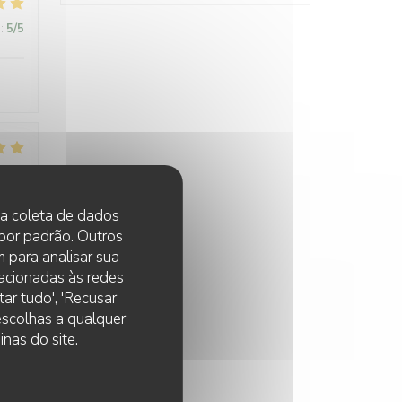
:
5
/5
:
5
/5
 na coleta de dados
 por padrão. Outros
 para analisar sua
lacionadas às redes
ar tudo', 'Recusar
 escolhas a qualquer
:
5
/5
nas do site.