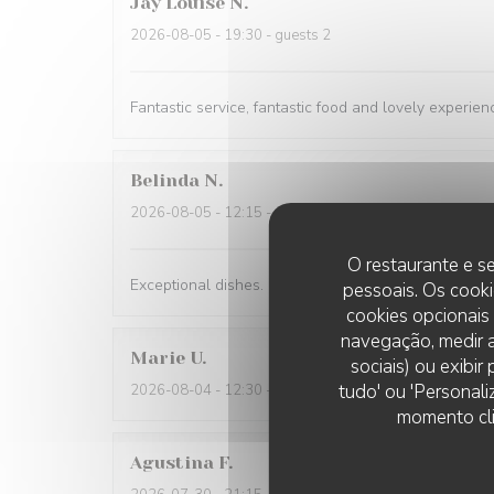
Jay Louise
N
2026-08-05
- 19:30 - guests 2
Fantastic service, fantastic food and lovely experien
Belinda
N
2026-08-05
- 12:15 - guests 2
O restaurante e se
Exceptional dishes. Flawless service. Recommended
pessoais. Os cooki
cookies opcionais
navegação, medir a
Marie
U
sociais) ou exibi
tudo' ou 'Personali
2026-08-04
- 12:30 - guests 2
momento cli
Agustina
F