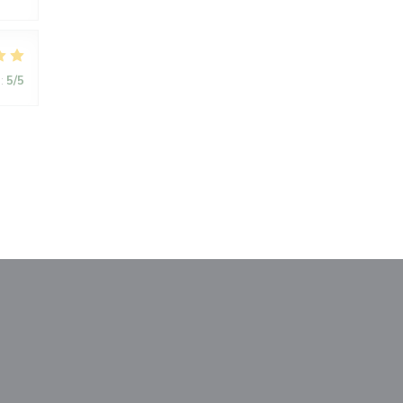
:
5
/5
anela))
nova janela))