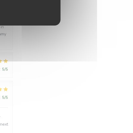
:
5
/5
rant
 in
eamy
:
5
/5
:
5
/5
y
 next