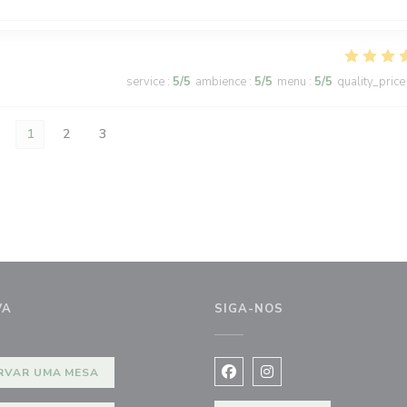
service
:
5
/5
ambience
:
5
/5
menu
:
5
/5
quality_price
1
2
3
VA
SIGA-NOS
ela))
RVAR UMA MESA
Facebook ((abre numa nova j
Instagram ((abre numa 