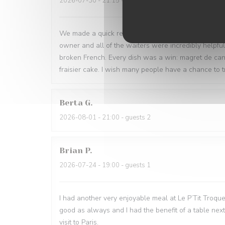
2026-07-30
- 21:15 - guests 3
We made a quick reservation and arrived only 15 minu
owner and all of the waiters were incredibly helpfu
broken French. Every dish was a win: magret de can
fraisier cake. I wish many people have a chance to tr
Berta
G
2026-08-01
- 21:00 - guests 2
Brian
P
2026-07-24
- 19:00 - guests 1
I had another very enjoyable meal at Le P’Tit Troque
good as always and I had the benefit of a table next
visit to Paris.