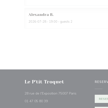
Alexandra
B
2026-07-28
- 19:00 - guests 2
Le P'tit Troquet
RESER
((abre numa nova jan
28 rue de l'Exposition 75007 Paris
RESE
01 47 05 80 39