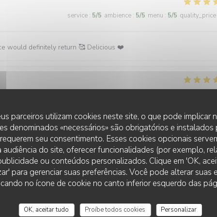
service
:
5
/5
ambience
:
5
/5
menu
:
5
/5
quality_price
ce would definitely return 🥰 Delicious ❤️
service
:
5
/5
ambience
:
5
/5
menu
:
5
/5
quality_price
us parceiros utilizam cookies neste site, o que pode implicar
.
es denominados «necessários» são obrigatórios e instalados
 requerem seu consentimento. Esses cookies opcionais servem
 audiência do site, oferecer funcionalidades (por exemplo, re
r publicidade ou conteúdos personalizados. Clique em 'OK, aceit
zar' para gerenciar suas preferências. Você pode alterar suas
service
:
5
/5
ambience
:
5
/5
menu
:
5
/5
quality_price
cando no ícone de cookie no canto inferior esquerdo das pági
OK, aceitar tudo
Proíbe todos cookies
Personalizar