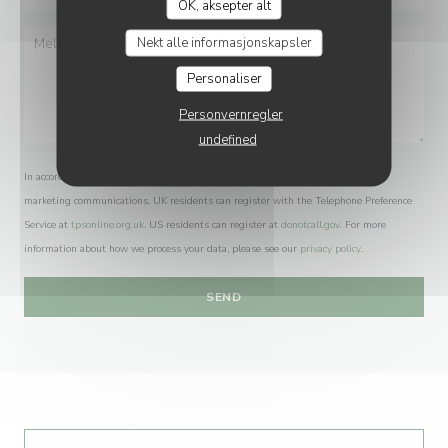
OK, aksepter alt
Nekt alle informasjonskapsler
Personaliser
Personvernregler
undefined
In accordance with data protection regulations, you have the right to opt out of
marketing communications. UK residents can register with the Telephone Preference
Service at
tpsonline.org.uk
. US residents can register at
donotcall.gov
. For more
information about how we process your data, please see our
privacy policy
.