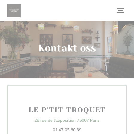
Panel for informasjonskapsler
Kontakt oss
LE P'TIT TROQUET
((åpner i et nytt 
28 rue de l'Exposition 75007 Paris
01 47 05 80 39