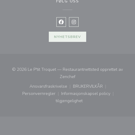
FØLG OSS
Facebook ((åpner i et nytt vindu))
Instagram ((åpner i et nytt vin
NYHETSBREV
© 2026 Le P'tit Troquet — Restaurantnettsted opprettet av
((åpner i et nytt vindu))
Zenchef
Ansvarsfraskrivelse
BRUKERVILKÅR
((åpner i et nytt vindu))
((åpner i et nytt vindu))
Personvernregler
Informasjonskapsel policy
((åpner i et nytt vindu))
((åpner i et nytt vindu))
tilgjengelighet
((åpner i et nytt vindu))