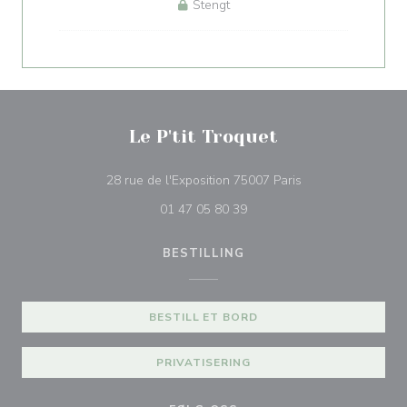
Stengt
Le P'tit Troquet
((åpner i et nytt vi
28 rue de l'Exposition 75007 Paris
01 47 05 80 39
BESTILLING
BESTILL ET BORD
PRIVATISERING