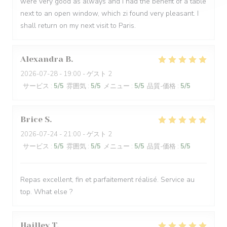
were very good as always and I had the benefit of a table
next to an open window, which zi found very pleasant. I
shall return on my next visit to Paris.
Alexandra
B
2026-07-28
- 19:00 - ゲスト 2
サービス
:
5
/5
雰囲気
:
5
/5
メニュー
:
5
/5
品質-価格
:
5
/5
Brice
S
2026-07-24
- 21:00 - ゲスト 2
サービス
:
5
/5
雰囲気
:
5
/5
メニュー
:
5
/5
品質-価格
:
5
/5
Repas excellent, fin et parfaitement réalisé. Service au
top. What else ?
Hailley
T