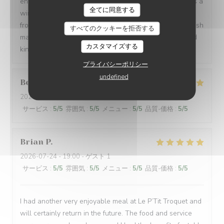
enough to let us order in broken French. Every dish was a
全てに同意する
win: magret de canard, bœuf bourguignon, assiette de
fromages, sorbet, and a light a creamy fraisier cake. I wish
すべてのクッキーを拒否する
many people have a chance to try their soulful food and
カスタマイズする
kindness. Gracias de parte de los argentinos :)
プライバシーポリシー
undefined
Berta
G
2026-08-01
- 21:00 - ゲスト 2
サービス
:
5
/5
雰囲気
:
5
/5
メニュー
:
5
/5
品質-価格
:
5
/5
Brian
P
2026-07-24
- 19:00 - ゲスト 1
サービス
:
5
/5
雰囲気
:
5
/5
メニュー
:
5
/5
品質-価格
:
5
/5
I had another very enjoyable meal at Le P’Tit Troquet and
will certainly return in the future. The food and service