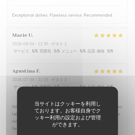
Exceptional dishes. Flawless service. Recommended.
Marie
U
2026-08-04
- 12:30 - ゲスト 2
サービス
:
5
/5
雰囲気
:
5
/5
メニュー
:
5
/5
品質-価格
:
5
/5
Agustina
F
2026-07-30
- 21:15 - ゲスト 3
サービス
:
5
/5
雰囲気
:
5
/5
メニュー
:
5
/5
品質-価格
:
5
/5
当サイトはクッキーを利用し
We made a quick reservation and arrived only 15 minutes
ております。お客様自身でク
later to a warm, inviting, and authentic French bistro. The
ッキー利用の設定および管理
restaurant owner and all of the waiters were incredibly
ができます。
helpful and kind, spoke 3 languages, and were patient