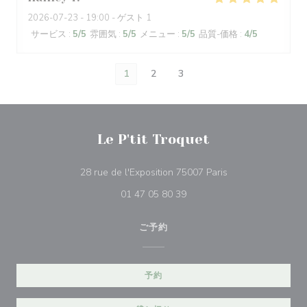
2026-07-23
- 19:00 - ゲスト 1
サービス
:
5
/5
雰囲気
:
5
/5
メニュー
:
5
/5
品質-価格
:
4
/5
1
2
3
Le P'tit Troquet
((新しいウィンドウ
28 rue de l'Exposition 75007 Paris
01 47 05 80 39
ご予約
予約