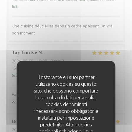
5
/5
Une cuisine délicieuse dans un cadre apaisant, un vrai
bon moment.
Jay Louise
N
2026-08-05
- 19:30 - Ospiti 2
Servizio
:
5
/5
Atmosfera
:
5
/5
Cucina
:
5
/5
Qualità / Prezzo
:
5
/5
Il ristorante e i suoi partner
utilizzano cookies su questo
sito, che possono comportare
Fantastic service, fantastic food and lovely experience
la raccolta di dati personali. I
would definitely return 🥰 Delicious ❤️
cookies denominati
«necessari» sono obbligatori e
installati per impostazione
Belinda
N
predefinita. Altri cookies
2026-08-05
- 12:15 - Ospiti 2
opzionali richiedono il tuo