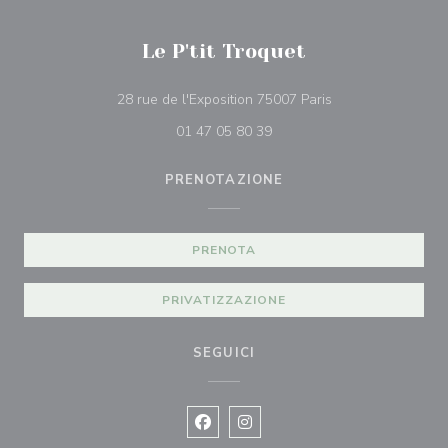
Le P'tit Troquet
((apre una nuova f
28 rue de l'Exposition 75007 Paris
01 47 05 80 39
PRENOTAZIONE
PRENOTA
PRIVATIZZAZIONE
SEGUICI
Facebook ((apre una nuova finestra)
Instagram ((apre una nuova fi