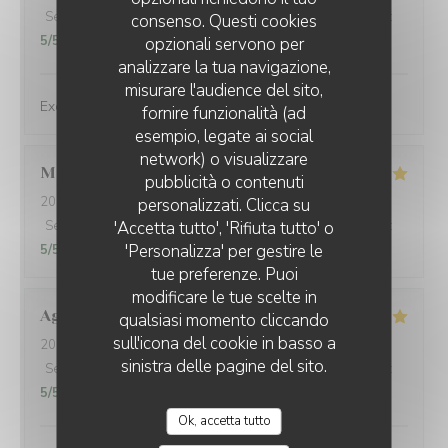
Servizio
:
5
/5
Atmosfera
:
5
/5
Cucina
:
5
/5
Qualità / Prezzo
:
consenso. Questi cookies
5
/5
opzionali servono per
analizzare la tua navigazione,
misurare l'audience del sito,
Exceptional dishes. Flawless service. Recommended.
fornire funzionalità (ad
esempio, legate ai social
network) o visualizzare
Marie
U
pubblicità o contenuti
2026-08-04
- 12:30 - Ospiti 2
personalizzati. Clicca su
Servizio
:
5
/5
'Accetta tutto', 'Rifiuta tutto' o
Atmosfera
:
5
/5
Cucina
:
5
/5
Qualità / Prezzo
:
'Personalizza' per gestire le
5
/5
tue preferenze. Puoi
modificare le tue scelte in
Agustina
F
qualsiasi momento cliccando
sull'icona del cookie in basso a
2026-07-30
- 21:15 - Ospiti 3
sinistra delle pagine del sito.
Servizio
:
5
/5
Atmosfera
:
5
/5
Cucina
:
5
/5
Qualità / Prezzo
:
5
/5
Ok, accetta tutto