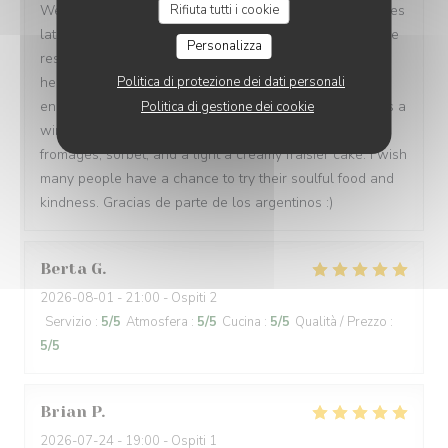
We made a quick reservation and arrived only 15 minutes
Rifiuta tutti i cookie
later to a warm, inviting, and authentic French bistro. The
Personalizza
restaurant owner and all of the waiters were incredibly
helpful and kind, spoke 3 languages, and were patient
Politica di protezione dei dati personali
enough to let us order in broken French. Every dish was a
Politica di gestione dei cookie
win: magret de canard, bœuf bourguignon, assiette de
fromages, sorbet, and a light a creamy fraisier cake. I wish
many people have a chance to try their soulful food and
kindness. Gracias de parte de los argentinos :)
Berta
G
2026-08-01
- 21:00 - Ospiti 2
Servizio
:
5
/5
Atmosfera
:
5
/5
Cucina
:
5
/5
Qualità / Prezzo
:
5
/5
Brian
P
2026-07-24
- 19:00 - Ospiti 1