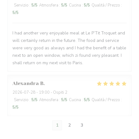
Servizio
:
5
/5
Atmosfera
:
5
/5
Cucina
:
5
/5
Qualità / Prezzo
:
5
/5
I had another very enjoyable meal at Le P’Tit Troquet and
will certainly return in the future. The food and service
were very good as always and I had the benefit of a table
next to an open window, which zi found very pleasant. I
shall return on my next visit to Paris.
Alexandra
B
2026-07-28
- 19:00 - Ospiti 2
Servizio
:
5
/5
Atmosfera
:
5
/5
Cucina
:
5
/5
Qualità / Prezzo
:
5
/5
1
2
3