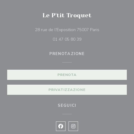
Le P'tit Troquet
((apre una nuova f
28 rue de l'Exposition 75007 Paris
01 47 05 80 39
PRENOTAZIONE
PRENOTA
PRIVATIZZAZIONE
SEGUICI
Facebook ((apre una nuova finestra)
Instagram ((apre una nuova fi