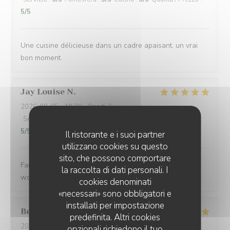
5
/5
Une cuisine délicieuse dans un cadre apaisant, un vrai
bon moment.
Jay Louise
N
2026-08-05
- 19:30 - Ospiti 2
Servizio
:
5
/5
Atmosfera
:
5
/5
Cucina
:
5
/5
Qualità / Prezzo
:
5
/5
Il ristorante e i suoi partner
utilizzano cookies su questo
sito, che possono comportare
Fantastic service, fantastic food and lovely experience
la raccolta di dati personali. I
would definitely return 🥰 Delicious ❤️
cookies denominati
«necessari» sono obbligatori e
installati per impostazione
Belinda
N
predefinita. Altri cookies
2026-08-05
- 12:15 - Ospiti 2
opzionali richiedono il tuo