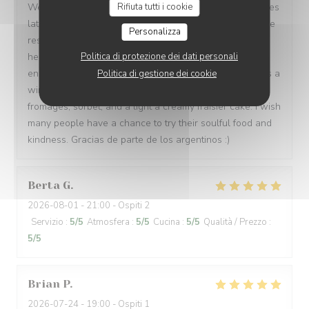
We made a quick reservation and arrived only 15 minutes
Rifiuta tutti i cookie
later to a warm, inviting, and authentic French bistro. The
Personalizza
restaurant owner and all of the waiters were incredibly
helpful and kind, spoke 3 languages, and were patient
Politica di protezione dei dati personali
enough to let us order in broken French. Every dish was a
Politica di gestione dei cookie
win: magret de canard, bœuf bourguignon, assiette de
fromages, sorbet, and a light a creamy fraisier cake. I wish
many people have a chance to try their soulful food and
kindness. Gracias de parte de los argentinos :)
Berta
G
2026-08-01
- 21:00 - Ospiti 2
Servizio
:
5
/5
Atmosfera
:
5
/5
Cucina
:
5
/5
Qualità / Prezzo
:
5
/5
Brian
P
2026-07-24
- 19:00 - Ospiti 1