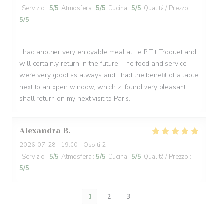
Servizio
:
5
/5
Atmosfera
:
5
/5
Cucina
:
5
/5
Qualità / Prezzo
:
5
/5
I had another very enjoyable meal at Le P’Tit Troquet and
will certainly return in the future. The food and service
were very good as always and I had the benefit of a table
next to an open window, which zi found very pleasant. I
shall return on my next visit to Paris.
Alexandra
B
2026-07-28
- 19:00 - Ospiti 2
Servizio
:
5
/5
Atmosfera
:
5
/5
Cucina
:
5
/5
Qualità / Prezzo
:
5
/5
1
2
3