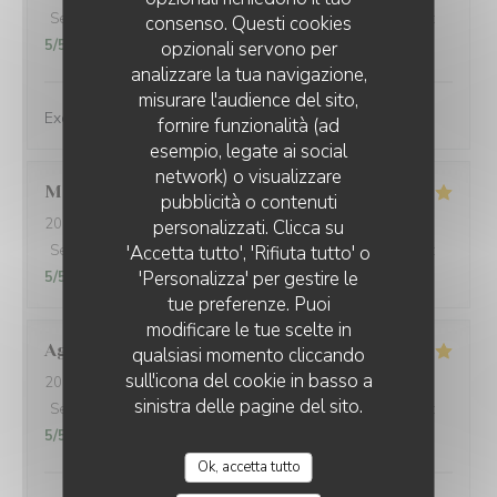
Servizio
:
5
/5
Atmosfera
:
5
/5
Cucina
:
5
/5
Qualità / Prezzo
:
consenso. Questi cookies
5
/5
opzionali servono per
analizzare la tua navigazione,
misurare l'audience del sito,
Exceptional dishes. Flawless service. Recommended.
fornire funzionalità (ad
esempio, legate ai social
network) o visualizzare
Marie
U
pubblicità o contenuti
2026-08-04
- 12:30 - Ospiti 2
personalizzati. Clicca su
Servizio
:
5
/5
'Accetta tutto', 'Rifiuta tutto' o
Atmosfera
:
5
/5
Cucina
:
5
/5
Qualità / Prezzo
:
'Personalizza' per gestire le
5
/5
tue preferenze. Puoi
modificare le tue scelte in
Agustina
F
qualsiasi momento cliccando
sull'icona del cookie in basso a
2026-07-30
- 21:15 - Ospiti 3
sinistra delle pagine del sito.
Servizio
:
5
/5
Atmosfera
:
5
/5
Cucina
:
5
/5
Qualità / Prezzo
:
5
/5
Ok, accetta tutto