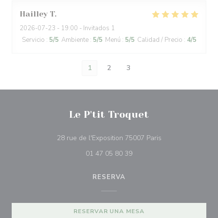
Hailley
T
2026-07-23
- 19:00 - Invitados 1
Servicio
:
5
/5
Ambiente
:
5
/5
Menú
:
5
/5
Calidad / Precio
:
4
/5
1
2
3
Le P'tit Troquet
((abre en una nue
28 rue de l'Exposition 75007 Paris
01 47 05 80 39
RESERVA
RESERVAR UNA MESA