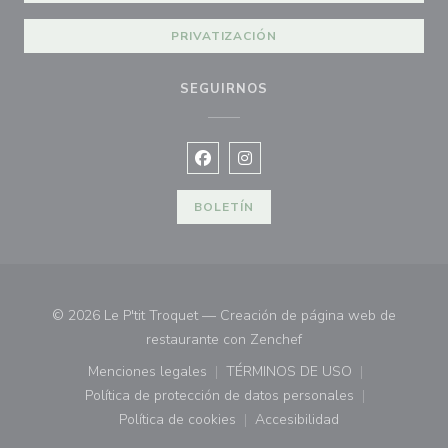
PRIVATIZACIÓN
SEGUIRNOS
Facebook ((abre en una nueva vent
Instagram ((abre en una nuev
BOLETÍN
© 2026 Le P'tit Troquet — Creación de página web de
((abre en una nueva ve
restaurante con
Zenchef
Menciones legales
TÉRMINOS DE USO
((abre en una nueva ventana))
((abre en una nueva ven
Política de protección de datos personales
((abre en una nueva ventana))
Política de cookies
Accesibilidad
((abre en una nueva ventana))
((abre en una nueva ven