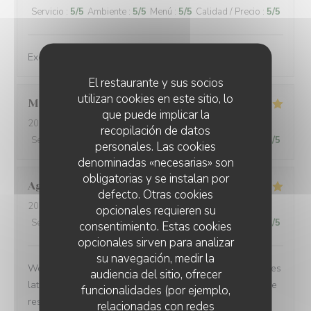
Servicio
:
5
/5
Ambiente
:
5
/5
Menú
:
5
/5
Calidad / Precio
:
5
/5
Exceptional dishes. Flawless service. Recommended.
El restaurante y sus socios
utilizan cookies en este sitio, lo
Marie
U
que puede implicar la
2026-08-04
- 12:30 - Invitados 2
recopilación de datos
Servicio
:
5
/5
Ambiente
:
5
/5
Menú
:
5
/5
Calidad / Precio
:
5
/5
personales. Las cookies
denominadas «necesarias» son
obligatorias y se instalan por
Agustina
F
defecto. Otras cookies
2026-07-30
- 21:15 - Invitados 3
opcionales requieren su
Servicio
:
5
/5
Ambiente
:
5
/5
Menú
:
5
/5
Calidad / Precio
:
5
/5
consentimiento. Estas cookies
opcionales sirven para analizar
su navegación, medir la
We made a quick reservation and arrived only 15 minutes
audiencia del sitio, ofrecer
later to a warm, inviting, and authentic French bistro. The
funcionalidades (por ejemplo,
restaurant owner and all of the waiters were incredibly
relacionadas con redes