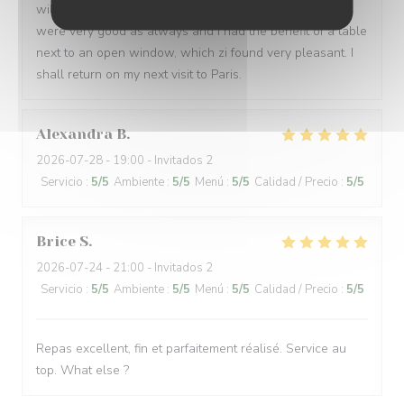
will certainly return in the future. The food and service
were very good as always and I had the benefit of a table
next to an open window, which zi found very pleasant. I
shall return on my next visit to Paris.
Alexandra
B
2026-07-28
- 19:00 - Invitados 2
Servicio
:
5
/5
Ambiente
:
5
/5
Menú
:
5
/5
Calidad / Precio
:
5
/5
Brice
S
2026-07-24
- 21:00 - Invitados 2
Servicio
:
5
/5
Ambiente
:
5
/5
Menú
:
5
/5
Calidad / Precio
:
5
/5
Repas excellent, fin et parfaitement réalisé. Service au
top. What else ?