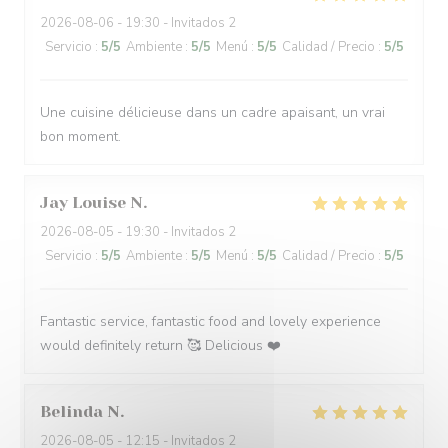
2026-08-06
- 19:30 - Invitados 2
Servicio
:
5
/5
Ambiente
:
5
/5
Menú
:
5
/5
Calidad / Precio
:
5
/5
Une cuisine délicieuse dans un cadre apaisant, un vrai
bon moment.
Jay Louise
N
2026-08-05
- 19:30 - Invitados 2
Servicio
:
5
/5
Ambiente
:
5
/5
Menú
:
5
/5
Calidad / Precio
:
5
/5
Fantastic service, fantastic food and lovely experience
would definitely return 🥰 Delicious ❤️
Belinda
N
2026-08-05
- 12:15 - Invitados 2