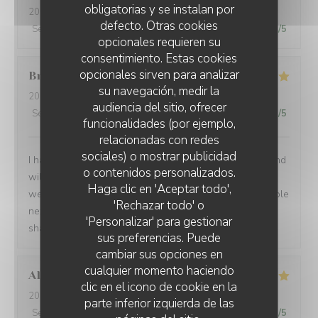
obligatorias y se instalan por
2026-08-01
- 21:00 - Invitados 2
defecto. Otras cookies
Servicio
:
5
/5
Ambiente
:
5
/5
Menú
:
5
/5
Calidad / Precio
:
5
/5
opcionales requieren su
consentimiento. Estas cookies
opcionales sirven para analizar
Brian
P
su navegación, medir la
2026-07-24
- 19:00 - Invitados 1
audiencia del sitio, ofrecer
Servicio
:
5
/5
Ambiente
:
5
/5
Menú
:
5
/5
Calidad / Precio
:
5
/5
funcionalidades (por ejemplo,
relacionadas con redes
sociales) o mostrar publicidad
I had another very enjoyable meal at Le P’Tit Troquet and
o contenidos personalizados.
will certainly return in the future. The food and service
Haga clic en 'Aceptar todo',
were very good as always and I had the benefit of a table
'Rechazar todo' o
next to an open window, which zi found very pleasant. I
'Personalizar' para gestionar
shall return on my next visit to Paris.
sus preferencias. Puede
cambiar sus opciones en
cualquier momento haciendo
Alexandra
B
clic en el icono de cookie en la
2026-07-28
- 19:00 - Invitados 2
parte inferior izquierda de las
Servicio
:
5
/5
Ambiente
:
5
/5
Menú
:
5
/5
Calidad / Precio
:
5
/5