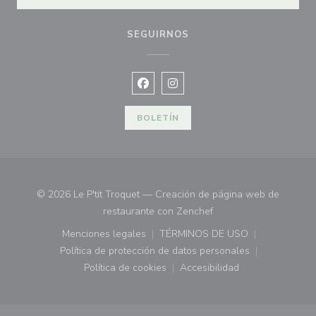
SEGUIRNOS
Facebook ((abre en una nueva vent
Instagram ((abre en una nuev
BOLETÍN
© 2026 Le P'tit Troquet — Creación de página web de
((abre en una nueva ve
restaurante con
Zenchef
Menciones legales
TÉRMINOS DE USO
((abre en una nueva ventana))
((abre en una nueva ven
Política de protección de datos personales
((abre en una nueva ventana))
Política de cookies
Accesibilidad
((abre en una nueva ventana))
((abre en una nueva ven