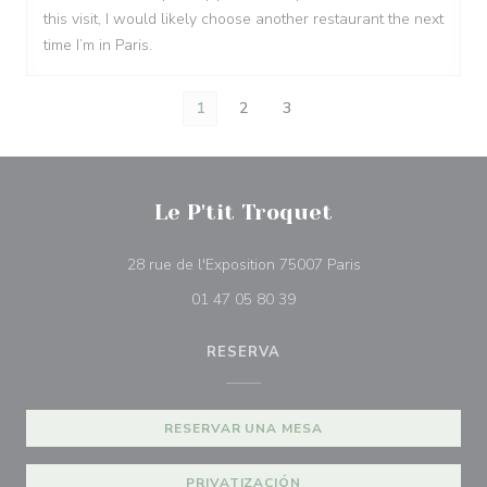
this visit, I would likely choose another restaurant the next
time I’m in Paris.
1
2
3
Le P'tit Troquet
((abre en una nue
28 rue de l'Exposition 75007 Paris
01 47 05 80 39
RESERVA
RESERVAR UNA MESA
PRIVATIZACIÓN