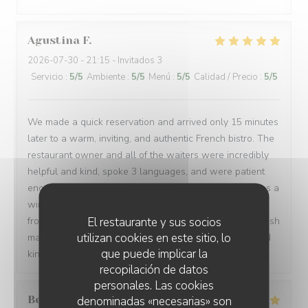
Agustina
F
2026-07-30
- 21:15 - Invitados 3
Servicio
:
5
/5
Ambiente
:
5
/5
Menú
:
5
/5
Calidad / Precio
:
5
/5
We made a quick reservation and arrived only 15 minutes
later to a warm, inviting, and authentic French bistro. The
restaurant owner and all of the waiters were incredibly
helpful and kind, spoke 3 languages, and were patient
enough to let us order in broken French. Every dish was a
win: magret de canard, bœuf bourguignon, assiette de
El restaurante y sus socios
fromages, sorbet, and a light a creamy fraisier cake. I wish
utilizan cookies en este sitio, lo
many people have a chance to try their soulful food and
que puede implicar la
kindness. Gracias de parte de los argentinos :)
recopilación de datos
personales. Las cookies
Berta
G
denominadas «necesarias» son