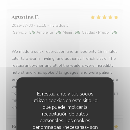
Agustina
F
2026-07-30
- 21:15 - Invitados 3
Servicio
:
5
/5
Ambiente
:
5
/5
Menú
:
5
/5
Calidad / Precio
:
5
/5
We made a quick reservation and arrived only 15 minutes
later to a warm, inviting, and authentic French bistro. The
restaurant owner and all of the waiters were incredibly
helpful and kind, spoke 3 languages, and were patient
enough to let us order in broken French. Every dish was a
win: magret de canard, bœuf bourguignon, assiette de
El restaurante y sus socios
fromages, sorbet, and a light a creamy fraisier cake. I wish
utilizan cookies en este sitio, lo
many people have a chance to try their soulful food and
que puede implicar la
kindness. Gracias de parte de los argentinos :)
recopilación de datos
personales. Las cookies
Berta
G
denominadas «necesarias» son