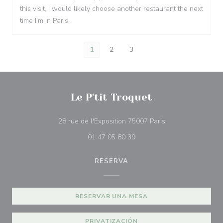
this visit, I would likely choose another restaurant the next
time I’m in Paris.
1
2
3
Le P'tit Troquet
((abre en una nue
28 rue de l'Exposition 75007 Paris
01 47 05 80 39
RESERVA
RESERVAR UNA MESA
PRIVATIZACIÓN