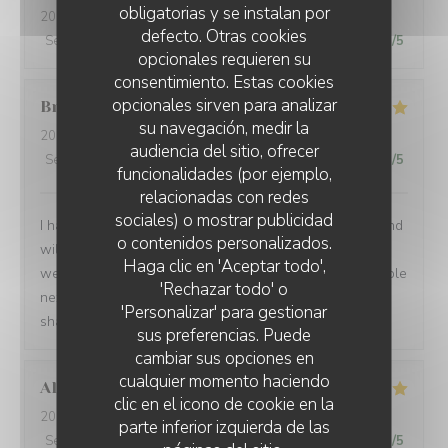
obligatorias y se instalan por
2026-08-01
- 21:00 - Invitados 2
defecto. Otras cookies
Servicio
:
5
/5
Ambiente
:
5
/5
Menú
:
5
/5
Calidad / Precio
:
5
/5
opcionales requieren su
consentimiento. Estas cookies
opcionales sirven para analizar
Brian
P
su navegación, medir la
2026-07-24
- 19:00 - Invitados 1
audiencia del sitio, ofrecer
Servicio
:
5
/5
Ambiente
:
5
/5
Menú
:
5
/5
Calidad / Precio
:
5
/5
funcionalidades (por ejemplo,
relacionadas con redes
sociales) o mostrar publicidad
I had another very enjoyable meal at Le P’Tit Troquet and
o contenidos personalizados.
will certainly return in the future. The food and service
Haga clic en 'Aceptar todo',
were very good as always and I had the benefit of a table
'Rechazar todo' o
next to an open window, which zi found very pleasant. I
'Personalizar' para gestionar
shall return on my next visit to Paris.
sus preferencias. Puede
cambiar sus opciones en
cualquier momento haciendo
Alexandra
B
clic en el icono de cookie en la
2026-07-28
- 19:00 - Invitados 2
parte inferior izquierda de las
Servicio
:
5
/5
Ambiente
:
5
/5
Menú
:
5
/5
Calidad / Precio
:
5
/5