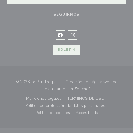
SEGUIRNOS
Facebook ((abre en una nueva vent
Instagram ((abre en una nuev
BOLETÍN
© 2026 Le P'tit Troquet — Creación de página web de
((abre en una nueva ve
restaurante con
Zenchef
Menciones legales
TÉRMINOS DE USO
((abre en una nueva ventana))
((abre en una nueva ven
Política de protección de datos personales
((abre en una nueva ventana))
Política de cookies
Accesibilidad
((abre en una nueva ventana))
((abre en una nueva ven