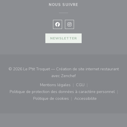
NOUS SUIVRE
Facebook ((ouvre une nouvelle fenê
Instagram ((ouvre une nouvell
NEWSLETTER
© 2026 Le P'tit Troquet — Création de site internet restaurant
((ouvre une nouvelle fenêtre)
avec
Zenchef
Mentions légales
CGU
((ouvre une nouvelle fenêtre))
((ouvre une nouvelle fenê
Politique de protection des données à caractère personnel
((ouvre une nouvelle fenêtre))
Politique de cookies
Accessibilite
((ouvre une nouvelle fenêtre))
((ouvre une nouvelle fe