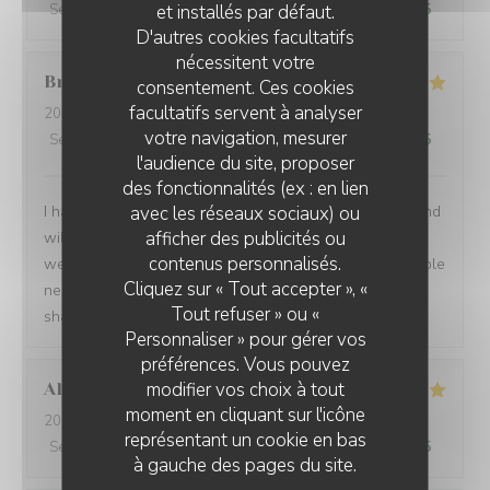
et installés par défaut.
Service
:
5
/5
Ambiance
:
5
/5
Cuisine
:
5
/5
Qualité / Prix
:
5
/5
D'autres cookies facultatifs
nécessitent votre
Brian
P
consentement. Ces cookies
facultatifs servent à analyser
2026-07-24
- 19:00 - Couverts 1
votre navigation, mesurer
Service
:
5
/5
Ambiance
:
5
/5
Cuisine
:
5
/5
Qualité / Prix
:
5
/5
l'audience du site, proposer
des fonctionnalités (ex : en lien
avec les réseaux sociaux) ou
I had another very enjoyable meal at Le P’Tit Troquet and
afficher des publicités ou
will certainly return in the future. The food and service
contenus personnalisés.
were very good as always and I had the benefit of a table
Cliquez sur « Tout accepter », «
next to an open window, which zi found very pleasant. I
Tout refuser » ou «
shall return on my next visit to Paris.
Personnaliser » pour gérer vos
préférences. Vous pouvez
modifier vos choix à tout
Alexandra
B
moment en cliquant sur l'icône
2026-07-28
- 19:00 - Couverts 2
représentant un cookie en bas
Service
:
5
/5
Ambiance
:
5
/5
Cuisine
:
5
/5
Qualité / Prix
:
5
/5
à gauche des pages du site.