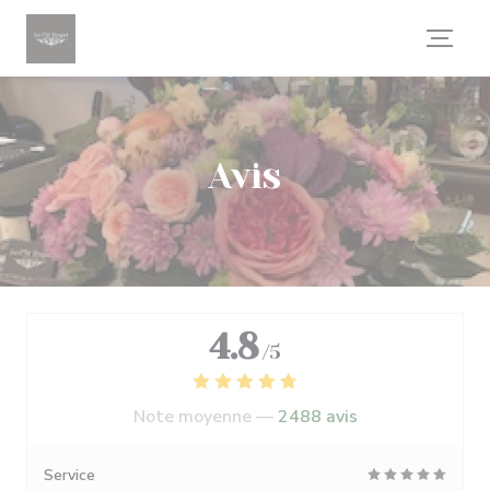
Personnalisation de vos choix en matière de cookies
Avis
4.8
/5
Note moyenne —
2488 avis
Service