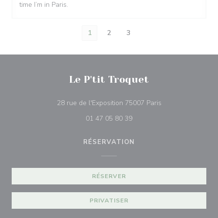
time I’m in Paris.
1
2
3
Le P'tit Troquet
((ouvre une nouvel
28 rue de l'Exposition 75007 Paris
01 47 05 80 39
RÉSERVATION
RÉSERVER
PRIVATISER