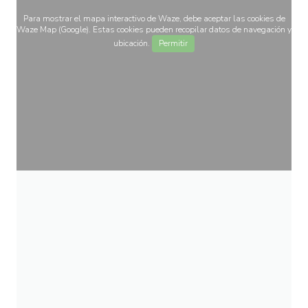
Para mostrar el mapa interactivo de Waze, debe aceptar las cookies de
Waze Map (Google). Estas cookies pueden recopilar datos de navegación y
ubicación.
Permitir