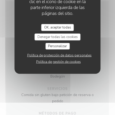
clic en el icono de cookie en la
parte inferior izquierda de las
páginas del sitio.
INFORMACIÓN
GENERAL
OK, aceptar todas
Denegar todas las cookies
COCINA
Cocina francesa tradicional creativa, , Vins de
Personalizar
propriété, productos de temporada, Cocina de
Política de protección de datos personales
mercado, productos frescos
Política de gestión de cookies
TIPO DE NEGOCIO
Bodegón
SERVICIOS
Comida sin gluten bajo petición de reserva o
pedido
MÉTODOS DE PAGO