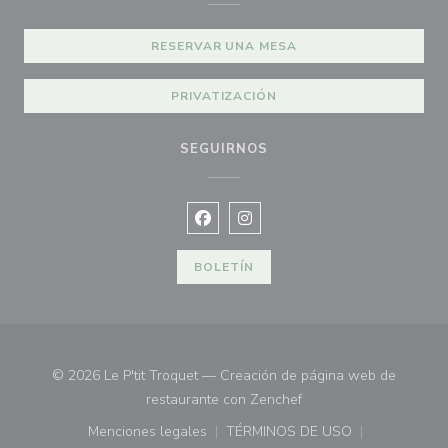
RESERVAR UNA MESA
PRIVATIZACIÓN
SEGUIRNOS
Facebook ((abre en una nueva vent
Instagram ((abre en una nuev
BOLETÍN
© 2026 Le P'tit Troquet — Creación de página web de
((abre en una nueva ve
restaurante con
Zenchef
Menciones legales
TÉRMINOS DE USO
((abre en una nueva ventana))
((abre en una nueva ven