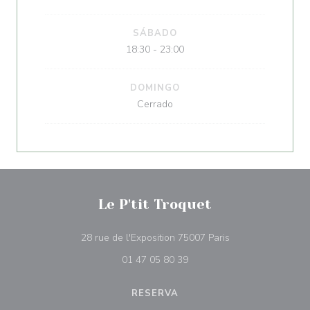
SÁBADO
18:30 - 23:00
DOMINGO
Cerrado
Le P'tit Troquet
((abre en una nue
28 rue de l'Exposition 75007 Paris
01 47 05 80 39
RESERVA