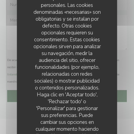
personales. Las cookies
denominadas «necesarias» son
obligatorias y se instalan por
defecto. Otras cookies
opcionales requieren su
consentimiento. Estas cookies
opcionales sirven para analizar
su navegación, medir la
audiencia del sitio, ofrecer
De acuerdo con la normativa de protección de datos, puede ejercer su derecho a no
funcionalidades (por ejemplo,
recibir comunicaciones comerciales inscribiéndose en la Lista Robinson:
relacionadas con redes
listarobinson.es
. Para más información sobre el tratamiento de sus datos, consulte
sociales) o mostrar publicidad
nuestra
política de privacidad
.
o contenidos personalizados.
Haga clic en 'Aceptar todo',
'Rechazar todo' o
'Personalizar' para gestionar
sus preferencias. Puede
cambiar sus opciones en
cualquier momento haciendo