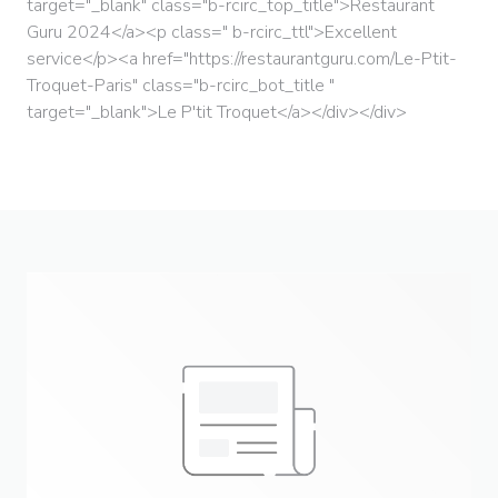
target="_blank" class="b-rcirc_top_title">Restaurant
Guru 2024</a><p class=" b-rcirc_ttl">Excellent
service</p><a href="https://restaurantguru.com/Le-Ptit-
Troquet-Paris" class="b-rcirc_bot_title "
target="_blank">Le P'tit Troquet</a></div></div>