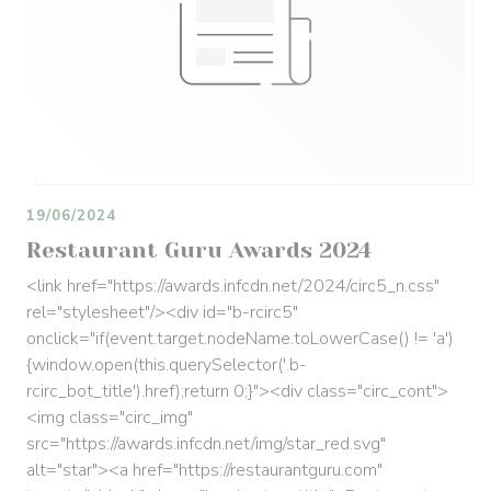
19/06/2024
Restaurant Guru Awards 2024
<link href="https://awards.infcdn.net/2024/circ5_n.css"
rel="stylesheet"/><div id="b-rcirc5"
onclick="if(event.target.nodeName.toLowerCase() != 'a')
{window.open(this.querySelector('.b-
rcirc_bot_title').href);return 0;}"><div class="circ_cont">
<img class="circ_img"
src="https://awards.infcdn.net/img/star_red.svg"
alt="star"><a href="https://restaurantguru.com"