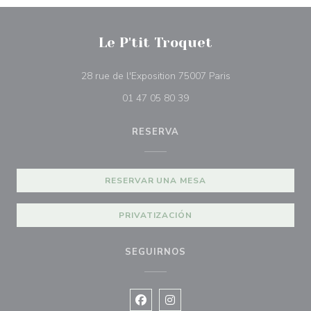
Le P'tit Troquet
((abre en una nue
28 rue de l'Exposition 75007 Paris
01 47 05 80 39
RESERVA
RESERVAR UNA MESA
PRIVATIZACIÓN
SEGUIRNOS
Facebook ((abre en una nueva vent
Instagram ((abre en una nuev