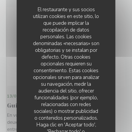
El restaurante y sus socios
utilizan cookies en este sitio, lo
que puede implicar la
recopilación de datos
personales. Las cookies
denominadas «necesarias» son
obligatorias y se instalan por
defecto. Otras cookies
opcionales requieren su
consentimiento. Estas cookies
opcionales sirven para analizar
su navegación, medir la
audiencia del sitio, ofrecer
13/06/2017
funcionalidades (por ejemplo,
relacionadas con redes
Guide MICHELIN 2017
sociales) o mostrar publicidad
En voilà un qui porte bien son nom ! Dans une ruelle à
o contenidos personalizados.
deux pas du Champ-de-Mars, ce bistrot de poche
Haga clic en 'Aceptar todo',
entretient une atmosphère d'un autre temps : vieux
'Rechazar todo' o