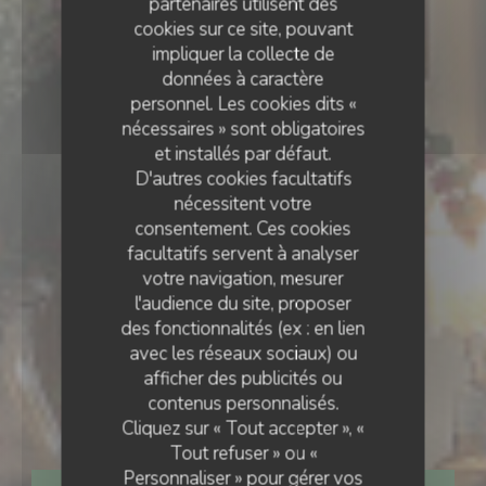
partenaires utilisent des
cookies sur ce site, pouvant
impliquer la collecte de
données à caractère
personnel. Les cookies dits «
nécessaires » sont obligatoires
et installés par défaut.
D'autres cookies facultatifs
nécessitent votre
consentement. Ces cookies
facultatifs servent à analyser
votre navigation, mesurer
l'audience du site, proposer
des fonctionnalités (ex : en lien
avec les réseaux sociaux) ou
BISTROT
•
PARIS
afficher des publicités ou
contenus personnalisés.
Le P'tit Troquet
Cliquez sur « Tout accepter », «
Tout refuser » ou «
Personnaliser » pour gérer vos