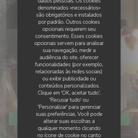
dados pessoais. Os cookies
denominados «necessários»
são obrigatórios e instalados
por padrão. Outros cookies
opcionais requerem seu
consentimento. Esses cookies
opcionais servem para analisar
sua navegação, medir a
audiência do site, oferecer
funcionalidades (por exemplo,
relacionadas às redes sociais)
ou exibir publicidade ou
•
PARIS
conteúdos personalizados.
Clique em 'OK, aceitar tudo',
Le P'tit Troquet
'Recusar tudo' ou
'Personalizar' para gerenciar
suas preferências. Você pode
RESERVAR UMA MESA
alterar suas escolhas a
qualquer momento clicando
no ícone de cookie no canto