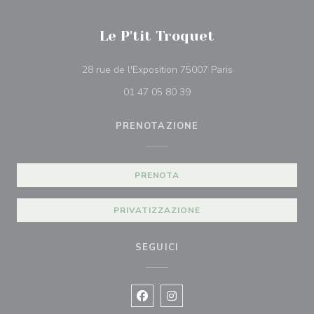
Le P'tit Troquet
((apre una nuova f
28 rue de l'Exposition 75007 Paris
01 47 05 80 39
PRENOTAZIONE
PRENOTA
PRIVATIZZAZIONE
SEGUICI
Facebook ((apre una nuova finestra)
Instagram ((apre una nuova fi