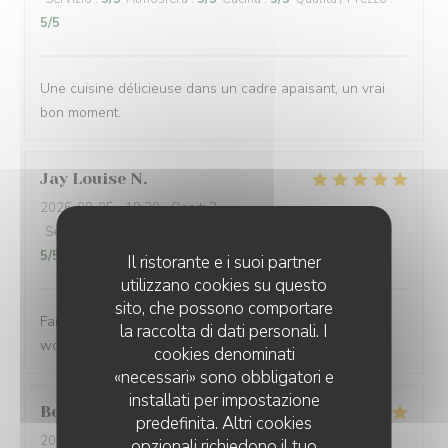
5
/5
Une cuisine délicieuse dans un cadre apaisant, un vrai
bon moment.
Jay Louise
N
2026-08-05
- 19:30 - Ospiti 2
Servizio
:
5
/5
Atmosfera
:
5
/5
Cucina
:
5
/5
Qualità / Prezzo
:
5
/5
Il ristorante e i suoi partner
utilizzano cookies su questo
sito, che possono comportare
Fantastic service, fantastic food and lovely experience
la raccolta di dati personali. I
would definitely return 🥰 Delicious ❤️
cookies denominati
«necessari» sono obbligatori e
installati per impostazione
Belinda
N
predefinita. Altri cookies
2026-08-05
- 12:15 - Ospiti 2
opzionali richiedono il tuo