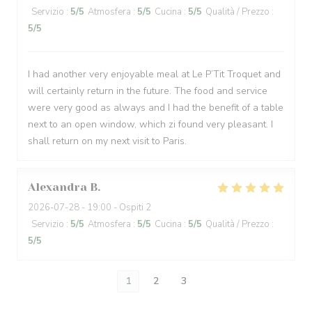
Servizio
:
5
/5
Atmosfera
:
5
/5
Cucina
:
5
/5
Qualità / Prezzo
:
5
/5
I had another very enjoyable meal at Le P’Tit Troquet and
will certainly return in the future. The food and service
were very good as always and I had the benefit of a table
next to an open window, which zi found very pleasant. I
shall return on my next visit to Paris.
Alexandra
B
2026-07-28
- 19:00 - Ospiti 2
Servizio
:
5
/5
Atmosfera
:
5
/5
Cucina
:
5
/5
Qualità / Prezzo
:
5
/5
1
2
3