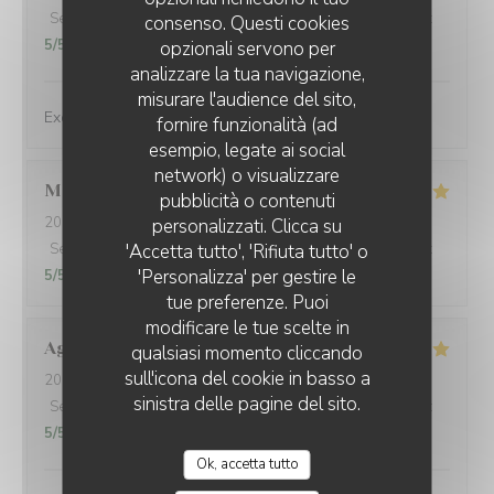
Servizio
:
5
/5
Atmosfera
:
5
/5
Cucina
:
5
/5
Qualità / Prezzo
:
consenso. Questi cookies
5
/5
opzionali servono per
analizzare la tua navigazione,
misurare l'audience del sito,
Exceptional dishes. Flawless service. Recommended.
fornire funzionalità (ad
esempio, legate ai social
network) o visualizzare
Marie
U
pubblicità o contenuti
2026-08-04
- 12:30 - Ospiti 2
personalizzati. Clicca su
Servizio
:
5
/5
'Accetta tutto', 'Rifiuta tutto' o
Atmosfera
:
5
/5
Cucina
:
5
/5
Qualità / Prezzo
:
'Personalizza' per gestire le
5
/5
tue preferenze. Puoi
modificare le tue scelte in
Agustina
F
qualsiasi momento cliccando
sull'icona del cookie in basso a
2026-07-30
- 21:15 - Ospiti 3
sinistra delle pagine del sito.
Servizio
:
5
/5
Atmosfera
:
5
/5
Cucina
:
5
/5
Qualità / Prezzo
:
5
/5
Ok, accetta tutto