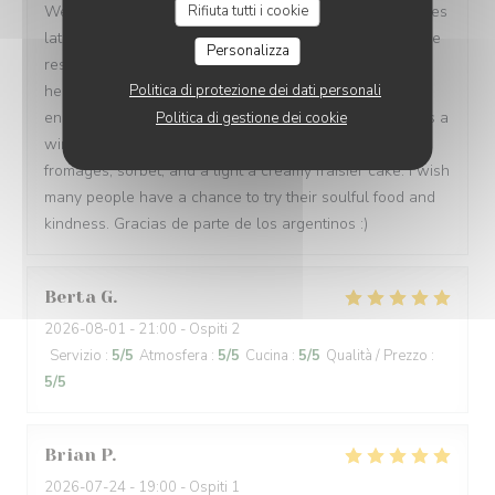
We made a quick reservation and arrived only 15 minutes
Rifiuta tutti i cookie
later to a warm, inviting, and authentic French bistro. The
Personalizza
restaurant owner and all of the waiters were incredibly
helpful and kind, spoke 3 languages, and were patient
Politica di protezione dei dati personali
enough to let us order in broken French. Every dish was a
Politica di gestione dei cookie
win: magret de canard, bœuf bourguignon, assiette de
fromages, sorbet, and a light a creamy fraisier cake. I wish
many people have a chance to try their soulful food and
kindness. Gracias de parte de los argentinos :)
Berta
G
2026-08-01
- 21:00 - Ospiti 2
Servizio
:
5
/5
Atmosfera
:
5
/5
Cucina
:
5
/5
Qualità / Prezzo
:
5
/5
Brian
P
2026-07-24
- 19:00 - Ospiti 1