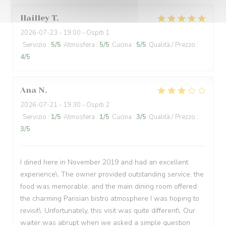
Hailley
T
2026-07-23
- 19:00 - Ospiti 1
Servizio
:
5
/5
Atmosfera
:
5
/5
Cucina
:
5
/5
Qualità / Prezzo
:
4
/5
Ana
N
2026-07-21
- 19:30 - Ospiti 2
Servizio
:
1
/5
Atmosfera
:
1
/5
Cucina
:
3
/5
Qualità / Prezzo
:
3
/5
I dined here in November 2019 and had an excellent
experience\. The owner provided outstanding service, the
food was memorable, and the main dining room offered
the charming Parisian bistro atmosphere I was hoping to
revisit\. Unfortunately, this visit was quite different\. Our
waiter was abrupt when we asked a simple question