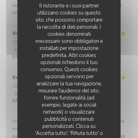
Il ristorante e i suoi partner
many people have a chance to try their soulful food and
utilizzano cookies su questo
kindness. Gracias de parte de los argentinos :)
sito, che possono comportare
la raccolta di dati personali. I
Berta
G
cookies denominati
«necessari» sono obbligatori e
2026-08-01
- 21:00 - Ospiti 2
installati per impostazione
Servizio
:
5
/5
Atmosfera
:
5
/5
Cucina
:
5
/5
Qualità / Prezzo
:
predefinita. Altri cookies
5
/5
opzionali richiedono il tuo
consenso. Questi cookies
opzionali servono per
Brian
P
analizzare la tua navigazione,
2026-07-24
- 19:00 - Ospiti 1
misurare l'audience del sito,
Servizio
:
5
/5
Atmosfera
:
5
/5
Cucina
:
5
/5
Qualità / Prezzo
:
fornire funzionalità (ad
5
/5
esempio, legate ai social
network) o visualizzare
pubblicità o contenuti
I had another very enjoyable meal at Le P’Tit Troquet and
personalizzati. Clicca su
will certainly return in the future. The food and service
'Accetta tutto', 'Rifiuta tutto' o
were very good as always and I had the benefit of a table