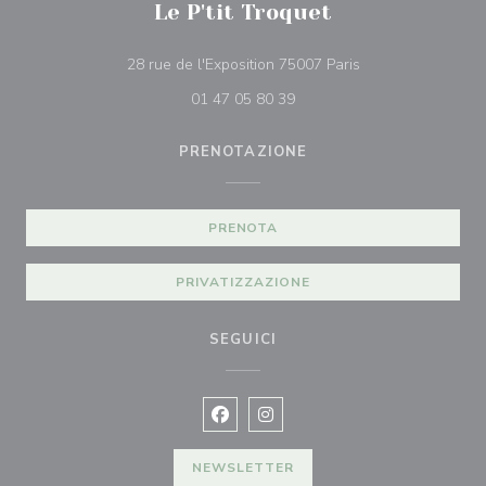
Le P'tit Troquet
((apre una nuova f
28 rue de l'Exposition 75007 Paris
01 47 05 80 39
PRENOTAZIONE
PRENOTA
PRIVATIZZAZIONE
SEGUICI
Facebook ((apre una nuova finestra)
Instagram ((apre una nuova fi
NEWSLETTER