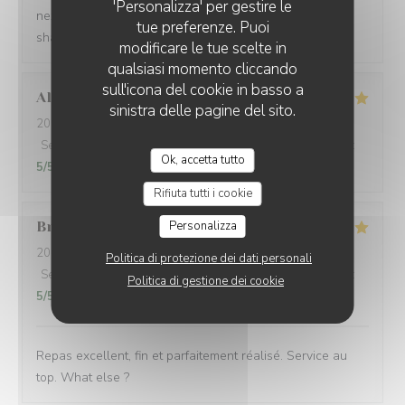
'Personalizza' per gestire le
next to an open window, which zi found very pleasant. I
tue preferenze. Puoi
shall return on my next visit to Paris.
modificare le tue scelte in
qualsiasi momento cliccando
sull'icona del cookie in basso a
Alexandra
B
sinistra delle pagine del sito.
2026-07-28
- 19:00 - Ospiti 2
Servizio
:
5
/5
Atmosfera
:
5
/5
Cucina
:
5
/5
Qualità / Prezzo
:
Ok, accetta tutto
5
/5
Rifiuta tutti i cookie
Brice
S
Personalizza
2026-07-24
- 21:00 - Ospiti 2
Politica di protezione dei dati personali
Servizio
:
5
/5
Atmosfera
:
5
/5
Cucina
:
5
/5
Qualità / Prezzo
:
Politica di gestione dei cookie
5
/5
Repas excellent, fin et parfaitement réalisé. Service au
top. What else ?