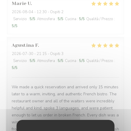
Marie
U
2026-08-04
- 12:30 - Ospiti 2
Servizio
:
5
/5
Atmosfera
:
5
/5
Cucina
:
5
/5
Qualità / Prezzo
:
5
/5
Agustina
F
2026-07-30
- 21:15 - Ospiti 3
Servizio
:
5
/5
Atmosfera
:
5
/5
Cucina
:
5
/5
Qualità / Prezzo
:
5
/5
We made a quick reservation and arrived only 15 minutes
later to a warm, inviting, and authentic French bistro. The
restaurant owner and all of the waiters were incredibly
helpful and kind, spoke 3 languages, and were patient
enough to let us order in broken French. Every dish was a
win: magret de canard, bœuf bourguignon, assiette de
fromages, sorbet, and a light a creamy fraisier cake. I wish