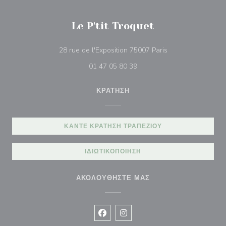
Le P'tit Troquet
((ανοίγει σε νέο π
28 rue de l'Exposition 75007 Paris
01 47 05 80 39
ΚΡΆΤΗΣΗ
ΚΆΝΤΕ ΚΡΆΤΗΣΗ ΤΡΑΠΕΖΙΟΎ
ΙΔΙΩΤΙΚΟΠΟΊΗΣΗ
ΑΚΟΛΟΥΘΉΣΤΕ ΜΑΣ
Facebook ((ανοίγει σε νέο παράθυρ
Instagram ((ανοίγει σε νέο π