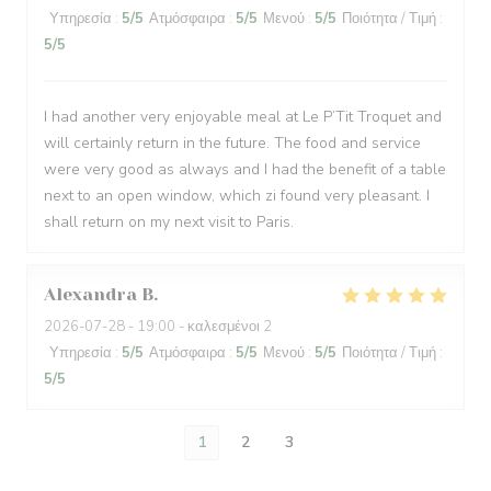
Υπηρεσία
:
5
/5
Ατμόσφαιρα
:
5
/5
Μενού
:
5
/5
Ποιότητα / Τιμή
:
5
/5
I had another very enjoyable meal at Le P’Tit Troquet and
will certainly return in the future. The food and service
were very good as always and I had the benefit of a table
next to an open window, which zi found very pleasant. I
shall return on my next visit to Paris.
Alexandra
B
2026-07-28
- 19:00 - καλεσμένοι 2
Υπηρεσία
:
5
/5
Ατμόσφαιρα
:
5
/5
Μενού
:
5
/5
Ποιότητα / Τιμή
:
5
/5
1
2
3