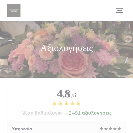
Πίνακας διαχείρισης "Μπισκότων" (Cookies)
Αξιολογήσεις
4.8
/5
Μέση βαθμολογία —
2491 αξιολογήσεις
Υπηρεσία