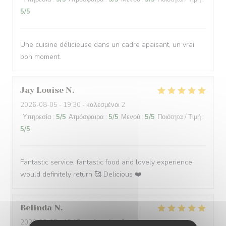
5
/5
Une cuisine délicieuse dans un cadre apaisant, un vrai
bon moment.
Jay Louise
N
2026-08-05
- 19:30 - καλεσμένοι 2
Υπηρεσία
:
5
/5
Ατμόσφαιρα
:
5
/5
Μενού
:
5
/5
Ποιότητα / Τιμή
:
5
/5
Fantastic service, fantastic food and lovely experience
would definitely return 🥰 Delicious ❤️
Belinda
N
2026-08-05
- 12:15 - καλεσμένοι 2