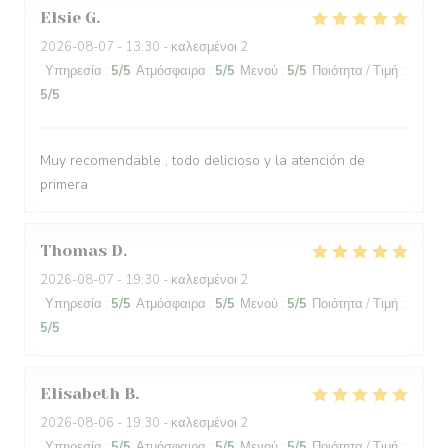
Elsie
G
2026-08-07
- 13:30 - καλεσμένοι 2
Υπηρεσία
:
5
/5
Ατμόσφαιρα
:
5
/5
Μενού
:
5
/5
Ποιότητα / Τιμή
:
5
/5
Muy recomendable , todo delicioso y la atención de
primera
Thomas
D
2026-08-07
- 19:30 - καλεσμένοι 2
Υπηρεσία
:
5
/5
Ατμόσφαιρα
:
5
/5
Μενού
:
5
/5
Ποιότητα / Τιμή
:
5
/5
Elisabeth
B
2026-08-06
- 19:30 - καλεσμένοι 2
Υπηρεσία
:
5
/5
Ατμόσφαιρα
:
5
/5
Μενού
:
5
/5
Ποιότητα / Τιμή
: