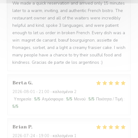
We made a quick reservation and arrived only 15 minutes
later to a warm, inviting, and authentic French bistro. The
restaurant owner and all of the waiters were incredibly
helpful and kind, spoke 3 languages, and were patient
enough to let us order in broken French. Every dish was a
win: magret de canard, bœuf bourguignon, assiette de
fromages, sorbet, and a light a creamy fraisier cake. I wish
many people have a chance to try their soulful food and
kindness. Gracias de parte de los argentinos :)
Berta
G
2026-08-01
- 21:00 - καλεσμένοι 2
Υπηρεσία
:
5
/5
Ατμόσφαιρα
:
5
/5
Μενού
:
5
/5
Ποιότητα / Τιμή
:
5
/5
Brian
P
2026-07-24
- 19:00 - καλεσμένοι 1