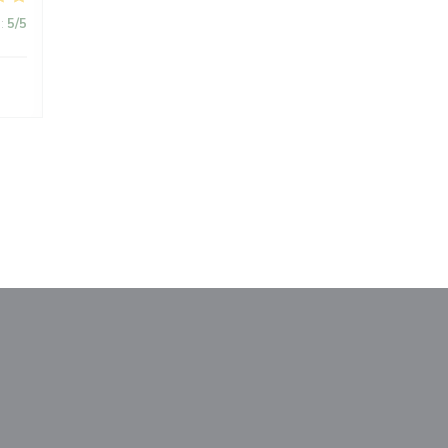
:
5
/5
ém okně))
 v novém okně))