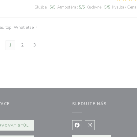
Služba
:
5
/5
Atmosféra
:
5
/5
Kuchyně
:
5
/5
Kvalita / Cena
 au top. What else ?
1
2
3
VACE
SLEDUJTE NÁS
okně))
RVOVAT STŮL
Facebook ((otevře se v nov
Instagram ((otevře se