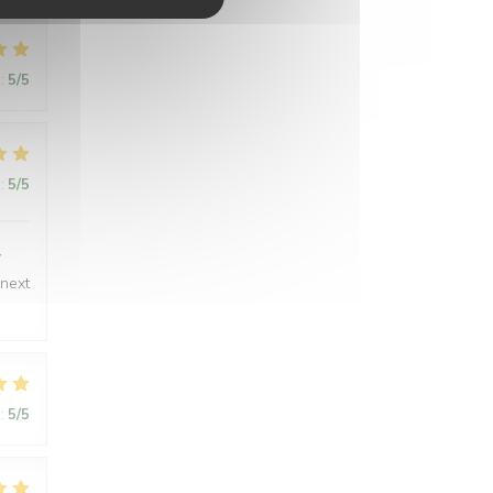
:
5
/5
:
5
/5
y
 next
:
5
/5