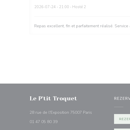
2026-07-24
- 21:00 - Hosté 2
Repas excellent, fin et parfaitement réalisé. Service
Le P'tit Troquet
REZER
((otevře se v novém 
28 rue de l'Exposition 75007 Paris
REZE
01 47 05 80 39