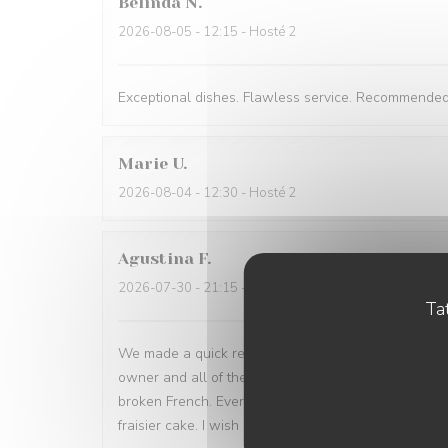
Belinda
N
2026-08-05
- 12:15 - Hosté 2
Exceptional dishes. Flawless service. Recommended
Marie
U
2026-08-04
- 12:30 - Hosté 2
Agustina
F
2026-07-30
- 21:15 - Hosté 3
Tat
We made a quick reservation and arrived only 15 minu
owner and all of the waiters were incredibly helpfu
broken French. Every dish was a win: magret de can
fraisier cake. I wish many people have a chance to tr