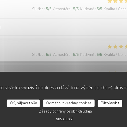
Služba
:
5
/5
Atmosféra
:
5
/5
Kuchyně
:
5
/5
Kvalita / Cena
.
Služba
:
5
/5
Atmosféra
:
5
/5
Kuchyně
:
5
/5
Kvalita / Cena
Služba
:
5
/5
Atmosféra
:
5
/5
Kuchyně
:
5
/5
Kvalita / Cena
o stránka využívá cookies a dává ti na výběr, co chceš aktiv
tes later to a warm, inviting, and authentic French bistro. The restau
OK, přijmout vše
Odmítnout všechny cookies
Přizpůsobit
l and kind, spoke 3 languages, and were patient enough to let us order
Zásady ochrany osobních údajů
ard, bœuf bourguignon, assiette de fromages, sorbet, and a light a cr
undefined
y their soulful food and kindness. Gracias de parte de los argentinos :)