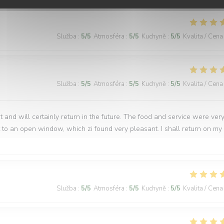
Služba
:
5
/5
Atmosféra
:
5
/5
Kuchyně
:
5
/5
Kvalita / Cena
Služba
:
5
/5
Atmosféra
:
5
/5
Kuchyně
:
5
/5
Kvalita / Cena
t and will certainly return in the future. The food and service were ver
 to an open window, which zi found very pleasant. I shall return on my
Služba
:
5
/5
Atmosféra
:
5
/5
Kuchyně
:
5
/5
Kvalita / Cena