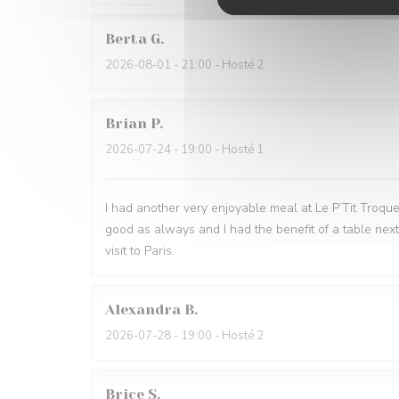
Berta
G
2026-08-01
- 21:00 - Hosté 2
Brian
P
2026-07-24
- 19:00 - Hosté 1
I had another very enjoyable meal at Le P’Tit Troque
good as always and I had the benefit of a table next
visit to Paris.
Alexandra
B
2026-07-28
- 19:00 - Hosté 2
Brice
S