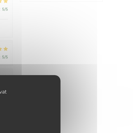
:
5
/5
:
5
/5
:
5
/5
ovat
rant
 in
eamy