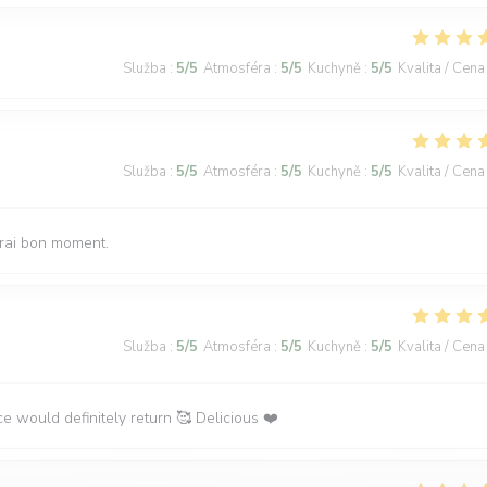
Služba
:
5
/5
Atmosféra
:
5
/5
Kuchyně
:
5
/5
Kvalita / Cena
Služba
:
5
/5
Atmosféra
:
5
/5
Kuchyně
:
5
/5
Kvalita / Cena
vrai bon moment.
Služba
:
5
/5
Atmosféra
:
5
/5
Kuchyně
:
5
/5
Kvalita / Cena
ce would definitely return 🥰 Delicious ❤️