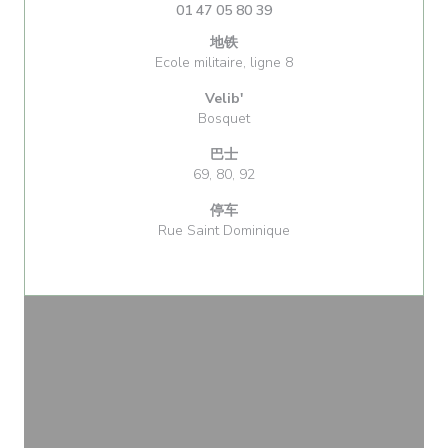
01 47 05 80 39
地铁
Ecole militaire, ligne 8
Velib'
Bosquet
巴士
69, 80, 92
停车
Rue Saint Dominique