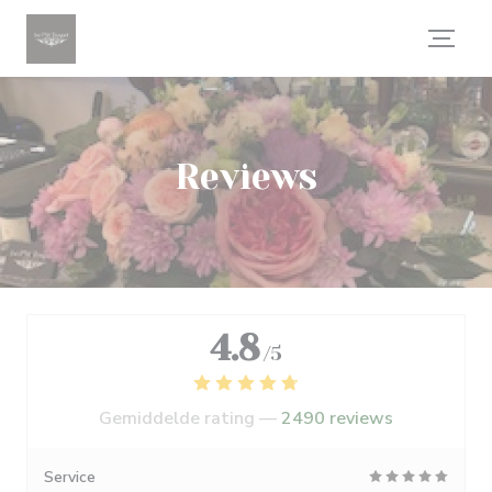
Cookies beheer paneel
Reviews
4.8
/5
Gemiddelde rating —
2490 reviews
Service