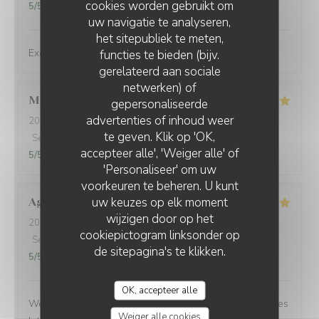
cookies worden gebruikt om
5
/5
uw navigatie te analyseren,
het sitepubliek te meten,
Exceptional dishes. Flawless service. Recommended.
functies te bieden (bijv.
gerelateerd aan sociale
netwerken) of
Marie
U
gepersonaliseerde
advertenties of inhoud weer
2026-08-04
- 12:30 - Gasten 2
te geven. Klik op 'OK,
Service
:
5
/5
Atmosfeer
:
5
/5
Keuken
:
5
/5
Kwaliteit / Prijs
:
accepteer alle', 'Weiger alle' of
5
/5
'Personaliseer' om uw
voorkeuren te beheren. U kunt
uw keuzes op elk moment
Agustina
F
wijzigen door op het
2026-07-30
- 21:15 - Gasten 3
cookiepictogram linksonder op
Service
:
5
/5
Atmosfeer
:
5
/5
Keuken
:
5
/5
Kwaliteit / Prijs
:
de sitepagina's te klikken.
5
/5
OK, accepteer alle
We made a quick reservation and arrived only 15 minutes
Weiger alle cookies