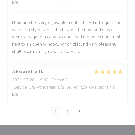
5
/5
I had another very enjoyable meal at Le P’Tit Troquet and
will certainly return in the future. The food and service
were very good as always and I had the benefit of a table
next to an open window, which zi found very pleasant. I
shall return on my next visit to Paris.
Alexandra
B
2026-07-28
- 19:00 - Gasten 2
Service
:
5
/5
Atmosfeer
:
5
/5
Keuken
:
5
/5
Kwaliteit / Prijs
:
5
/5
1
2
3