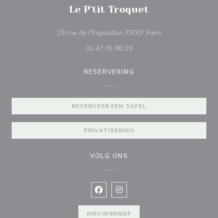
Le P'tit Troquet
((opent in een nie
28 rue de l'Exposition 75007 Paris
01 47 05 80 39
RESERVERING
RESERVEER EEN TAFEL
PRIVATISERING
VOLG ONS
Facebook ((opent in een nieuw vens
Instagram ((opent in een nieu
NIEUWSBRIEF