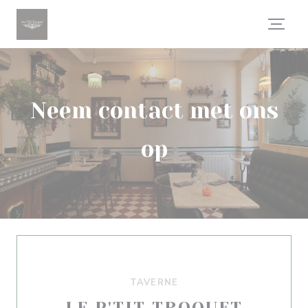
Cookies beheer paneel
Neem contact met ons
op
TAVERNE
LE P'TIT TROQUET