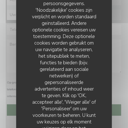
persoonsgegevens.
'Noodzakelijke' cookies zijn
verplicht en worden standaard
geïnstalleerd. Andere
optionele cookies vereisen uw
toestemming. Deze optionele
cookies worden gebruikt om
uw navigatie te analyseren,
het sitepubliek te meten,
functies te bieden (bijv.
gerelateerd aan sociale
netwerken) of
gepersonaliseerde
Op grond van de privacywetgeving heeft u het recht om u af te melden voor
advertenties of inhoud weer
telefonische marketing via het Bel-me-niet Register:
bel-me-niet.nl
. Voor meer
te geven. Klik op 'OK,
informatie over hoe wij uw gegevens verwerken, zie ons
privacybeleid
.
accepteer alle', 'Weiger alle' of
'Personaliseer' om uw
voorkeuren te beheren. U kunt
uw keuzes op elk moment