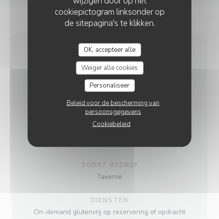
wijzigen door op het
cookiepictogram linksonder op
de sitepagina's te klikken.
OK, accepteer alle
ALGEMENE
Weiger alle cookies
INFORMATIE
Personaliseer
Beleid voor de bescherming van
KEUKEN
persoonsgegevens
Cuisine française traditionnelle créative, , Vins de
Cookiebeleid
propriété, Produits de saison, Marktkeuken, vers
product
SOORT BEDRIJF
Taverne
DIENSTEN
On-demand glutenvrij op reservering of opdracht