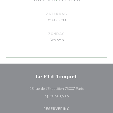
12:00 - 14:00
18:30 - 23:00
•
ZATERDAG
18:30 - 23:00
ZONDAG
Gesloten
Le P'tit Troquet
((opent in een nie
28 rue de l'Exposition 75007 Paris
01 47 05 80 39
RESERVERING