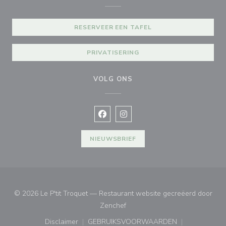
RESERVEER EEN TAFEL
PRIVATISERING
VOLG ONS
Facebook ((opent in een nieuw vens
Instagram ((opent in een nieu
NIEUWSBRIEF
© 2026 Le P'tit Troquet — Restaurant website gecreëerd door
((opent in een nieuw venster))
Zenchef
Disclaimer
GEBRUIKSVOORWAARDEN