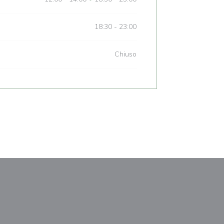
18:30 - 23:00
Chiuso
nestra))
uova finestra))