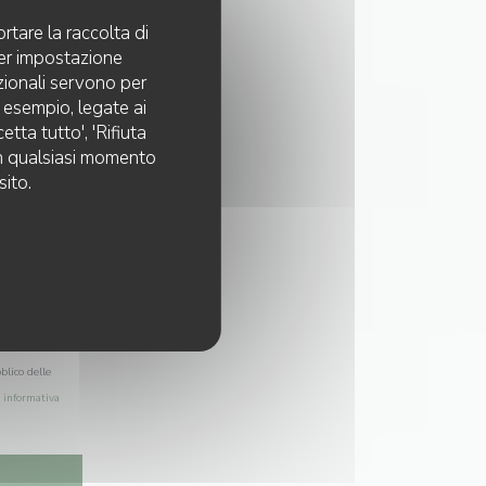
rtare la raccolta di
per impostazione
pzionali servono per
d esempio, legate ai
tta tutto', 'Rifiuta
 in qualsiasi momento
sito.
blico delle
a
informativa