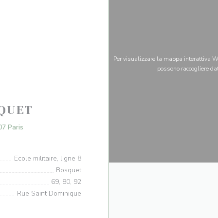
Per visualizzare la mappa interattiva Wa
possono raccogliere dat
OQUET
((apre una nuova finestra))
07 Paris
Ecole militaire, ligne 8
Bosquet
69, 80, 92
Rue Saint Dominique