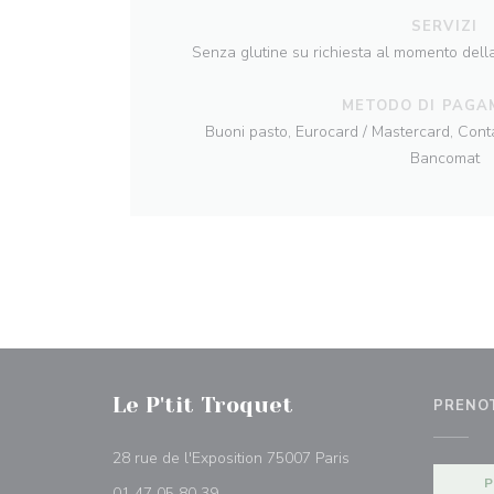
SERVIZI
Senza glutine su richiesta al momento dell
METODO DI PAGA
Buoni pasto, Eurocard / Mastercard, Conta
Bancomat
Le P'tit Troquet
PRENO
((apre una nuova fine
28 rue de l'Exposition 75007 Paris
01 47 05 80 39