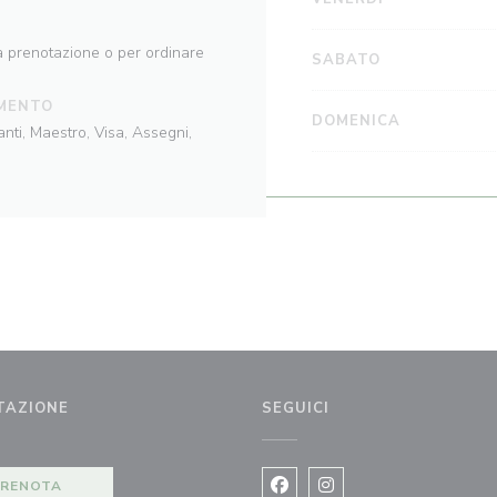
a prenotazione o per ordinare
SABATO
MENTO
DOMENICA
nti, Maestro, Visa, Assegni,
TAZIONE
SEGUICI
stra))
PRENOTA
Facebook ((apre una nuova fi
Instagram ((apre una n