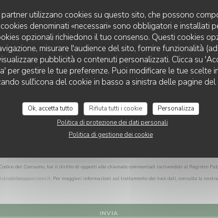
Vuoi contattarci?
uoi partner utilizzano cookies su questo sito, che possono compo
Compila il modulo sottostante!
 I cookies denominati «necessari» sono obbligatori e installati 
cookies opzionali richiedono il tuo consenso. Questi cookies o
avigazione, misurare l'audience del sito, fornire funzionalità (a
isualizzare pubblicità o contenuti personalizzati. Clicca su 'Acce
za' per gestire le tue preferenze. Puoi modificare le tue scelte
cando sull'icona del cookie in basso a sinistra delle pagine del 
Ok, accetta tutto
Rifiuta tutti i cookie
Personalizza
Politica di protezione dei dati personali
Politica di gestione dei cookie
Codice del Consumo, hai il diritto di opporti alle chiamate commerciali iscrivendoti al Registro Pub
istrodelleopposizioni.it
. Per maggiori informazioni sul trattamento dei tuoi dati, consulta la nostr