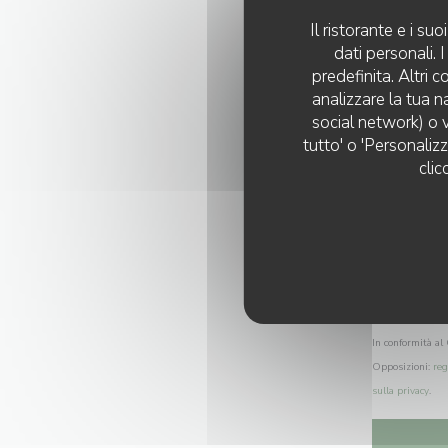
Il ristorante e i s
dati personali.
predefinita. Altri 
analizzare la tua n
social network) o v
tutto' o 'Personaliz
clic
In conformità al 
Opposizioni:
reg
sulla privacy
.