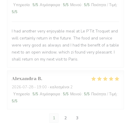
Υπηρεσία
:
5
/5
Ατμόσφαιρα
:
5
/5
Μενού
:
5
/5
Ποιότητα / Τιμή
:
5
/5
I had another very enjoyable meal at Le P’Tit Troquet and
will certainly return in the future. The food and service
were very good as always and I had the benefit of a table
next to an open window, which zi found very pleasant. I
shall return on my next visit to Paris.
Alexandra
B
2026-07-28
- 19:00 - καλεσμένοι 2
Υπηρεσία
:
5
/5
Ατμόσφαιρα
:
5
/5
Μενού
:
5
/5
Ποιότητα / Τιμή
:
5
/5
1
2
3