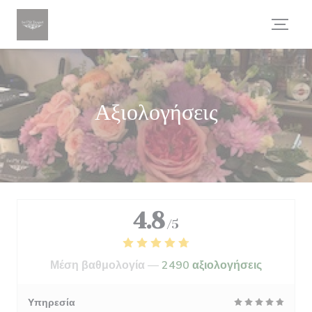
Πίνακας διαχείρισης "Μπισκότων" (Cookies)
Αξιολογήσεις
4.8
/5
Μέση βαθμολογία —
2490 αξιολογήσεις
Υπηρεσία