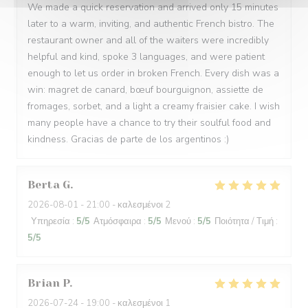
We made a quick reservation and arrived only 15 minutes
later to a warm, inviting, and authentic French bistro. The
restaurant owner and all of the waiters were incredibly
helpful and kind, spoke 3 languages, and were patient
enough to let us order in broken French. Every dish was a
win: magret de canard, bœuf bourguignon, assiette de
fromages, sorbet, and a light a creamy fraisier cake. I wish
many people have a chance to try their soulful food and
kindness. Gracias de parte de los argentinos :)
Berta
G
2026-08-01
- 21:00 - καλεσμένοι 2
Υπηρεσία
:
5
/5
Ατμόσφαιρα
:
5
/5
Μενού
:
5
/5
Ποιότητα / Τιμή
:
5
/5
Brian
P
2026-07-24
- 19:00 - καλεσμένοι 1