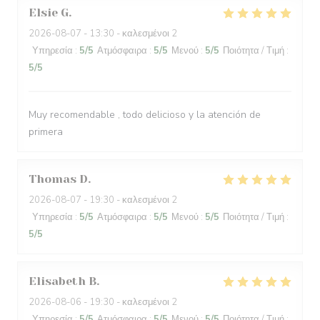
Elsie
G
2026-08-07
- 13:30 - καλεσμένοι 2
Υπηρεσία
:
5
/5
Ατμόσφαιρα
:
5
/5
Μενού
:
5
/5
Ποιότητα / Τιμή
:
5
/5
Muy recomendable , todo delicioso y la atención de
primera
Thomas
D
2026-08-07
- 19:30 - καλεσμένοι 2
Υπηρεσία
:
5
/5
Ατμόσφαιρα
:
5
/5
Μενού
:
5
/5
Ποιότητα / Τιμή
:
5
/5
Elisabeth
B
2026-08-06
- 19:30 - καλεσμένοι 2
Υπηρεσία
:
5
/5
Ατμόσφαιρα
:
5
/5
Μενού
:
5
/5
Ποιότητα / Τιμή
: