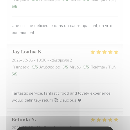
5
/5
Une cuisine délicieuse dans un cadre apaisant, un vrai
bon moment.
Jay Louise
N
2026-08-05
- 19:30 - καλεσμένοι 2
Υπηρεσία
:
5
/5
Ατμόσφαιρα
:
5
/5
Μενού
:
5
/5
Ποιότητα / Τιμή
:
5
/5
Fantastic service, fantastic food and lovely experience
would definitely return 🥰 Delicious ❤️
Belinda
N
2026-08-05
- 12:15 - καλεσμένοι 2