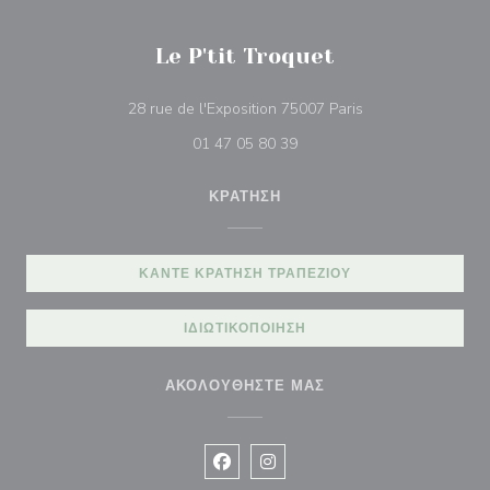
Le P'tit Troquet
((ανοίγει σε νέο π
28 rue de l'Exposition 75007 Paris
01 47 05 80 39
ΚΡΆΤΗΣΗ
ΚΆΝΤΕ ΚΡΆΤΗΣΗ ΤΡΑΠΕΖΙΟΎ
ΙΔΙΩΤΙΚΟΠΟΊΗΣΗ
ΑΚΟΛΟΥΘΉΣΤΕ ΜΑΣ
Facebook ((ανοίγει σε νέο παράθυρ
Instagram ((ανοίγει σε νέο π