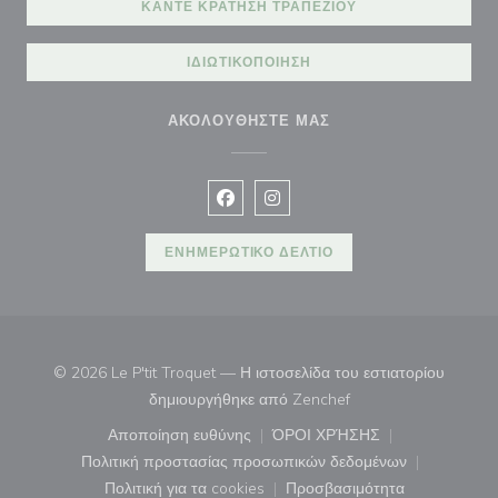
ΚΆΝΤΕ ΚΡΆΤΗΣΗ ΤΡΑΠΕΖΙΟΎ
ΙΔΙΩΤΙΚΟΠΟΊΗΣΗ
ΑΚΟΛΟΥΘΉΣΤΕ ΜΑΣ
Facebook ((ανοίγει σε νέο παράθυρ
Instagram ((ανοίγει σε νέο π
ΕΝΗΜΕΡΩΤΙΚΌ ΔΕΛΤΊΟ
© 2026 Le P'tit Troquet — Η ιστοσελίδα του εστιατορίου
((ανοίγει σε νέο παρά
δημιουργήθηκε από
Zenchef
Αποποίηση ευθύνης
ΌΡΟΙ ΧΡΉΣΗΣ
((ανοίγει σε νέο παράθυρο))
((ανοίγει σε νέο παράθ
Πολιτική προστασίας προσωπικών δεδομένων
((ανοίγει σε νέο παράθυρο))
Πολιτική για τα cookies
Προσβασιμότητα