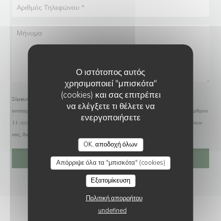
Ο ιστότοπος αυτός
χρησιμοποιεί "μπισκότα"
(cookies) και σας επιτρέπει
Σύμφωνα με τον κανονισμό προστασίας δεδομένων (GDPR), έχετε το δικαίωμα να
να ελέγξετε τι θέλετε να
αντιταχθείτε σε εμπορικές επικοινωνίες. Μπορείτε να εγγραφείτε στο Μητρώο του Άρθρου
ενεργοποιήσετε
11:
dpa.gr
. Για περισσότερες πληροφορίες σχετικά με την επεξεργασία των δεδομένων
σας, δείτε την
πολιτική απορρήτου
.
OK, αποδοχή όλων
Απόρριψε όλα τα "μπισκότα" (cookies)
Εξατομίκευση
Πολιτική απορρήτου
undefined