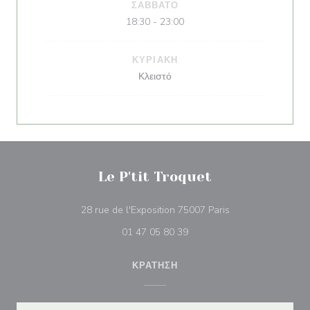
ΣΆΒΒΑΤΟ
18:30 - 23:00
ΚΥΡΙΑΚΉ
Κλειστό
Le P'tit Troquet
((ανοίγει σε νέο π
28 rue de l'Exposition 75007 Paris
01 47 05 80 39
ΚΡΆΤΗΣΗ