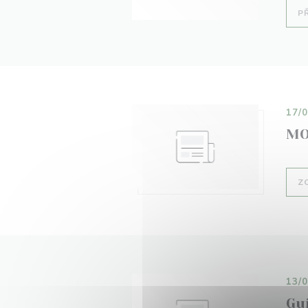
P
17/
MO
Z
13/
Gu