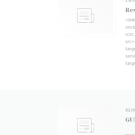
19/
Re
<lin
oncl
rcir
src=
targ
serv
targ
01/
GU