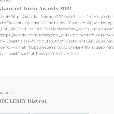
06/2024
staurant Guru Awards 2024
k href="https://awards.infcdn.net/2024/circ5_n.css" rel="styleshee
ick="if(event.target.nodeName.toLowerCase() != 'a') {window.ope
c_bot_title').href);return 0;}"><div class="circ_cont"> <img class=
"https://awards.infcdn.net/img/star_red.svg" alt="star"><a href="h
et="_blank" class="b-rcirc_top_title">Restaurant Guru 2024</a><
ice</p><a href="https://restaurantguru.com/Le-Ptit-Troquet-Paris"
et="_blank">Le P'tit Troquet</a></div></div>
08/2019
IDE LEBEY Bistrot