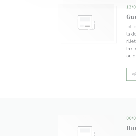
13/
Gau
Joli
la d
rill
la c
ou d
P
08/
Ha