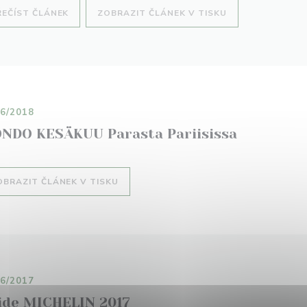
((OTEVŘE SE V NOVÉM OKNĚ))
((OTEVŘE SE V N
ŘEČÍST ČLÁNEK
ZOBRAZIT ČLÁNEK V TISKU
06/2018
NDO KESÄKUU Parasta Pariisissa
((OTEVŘE SE V NOVÉM OKNĚ))
OBRAZIT ČLÁNEK V TISKU
06/2017
ide MICHELIN 2017