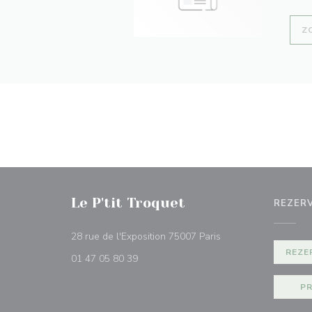
Z
Le P'tit Troquet
REZER
((otevře se v novém 
28 rue de l'Exposition 75007 Paris
REZE
01 47 05 80 39
PR