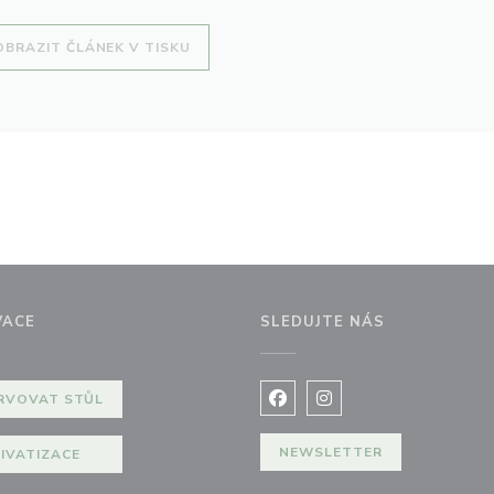
((OTEVŘE SE V NOVÉM OKNĚ))
OBRAZIT ČLÁNEK V TISKU
VACE
SLEDUJTE NÁS
okně))
RVOVAT STŮL
Facebook ((otevře se v nov
Instagram ((otevře se
NEWSLETTER
IVATIZACE