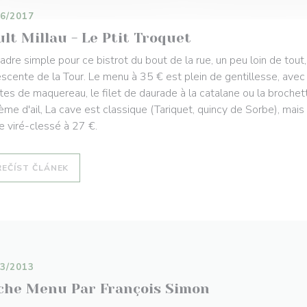
06/2017
lt Millau - Le Ptit Troquet
 cadre simple pour ce bistrot du bout de la rue, un peu loin de to
escente de la Tour. Le menu à 35 € est plein de gentillesse, avec l
ettes de maquereau, le filet de daurade à la catalane ou la broche
rème d'ail, La cave est classique (Tariquet, quincy de Sorbe), mai
e viré-clessé à 27 €.
((OTEVŘE SE V NOVÉM OKNĚ))
ŘEČÍST ČLÁNEK
03/2013
che Menu Par François Simon