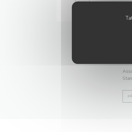
En v
entr
Tat
perc
chai
inté
pomm
brûlé
occu
Assi
Stan
P