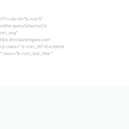
t"/><div id="b-rcirc5"
n(this.querySelector('.b-
"circ_img"
ttps://restaurantguru.com"
p class=" b-rcirc_ttl">Excellent
 class="b-rcirc_bot_title "