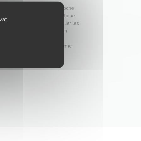
Champ-de-Mars, ce bistrot de poche
omptoir en zinc où trône un antique
ovat
, du début du 20e s. ; sans oublier les
e-à-coude... Mais que serait un
quiétude : tatin d'endives aux
uignon servi en cassolette, crème
Ensuite, on repart vaquer à ses
e mot de l'inspecteur