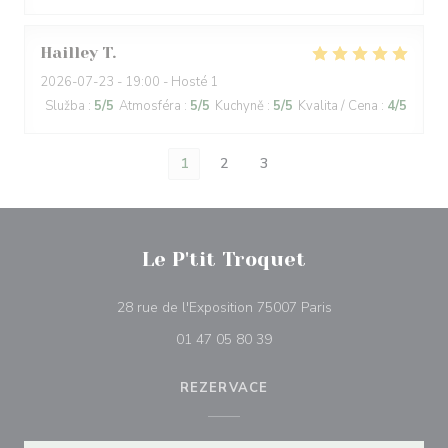
Hailley
T
2026-07-23
- 19:00 - Hosté 1
Služba
:
5
/5
Atmosféra
:
5
/5
Kuchyně
:
5
/5
Kvalita / Cena
:
4
/5
1
2
3
Le P'tit Troquet
((otevře se v nové
28 rue de l'Exposition 75007 Paris
01 47 05 80 39
REZERVACE