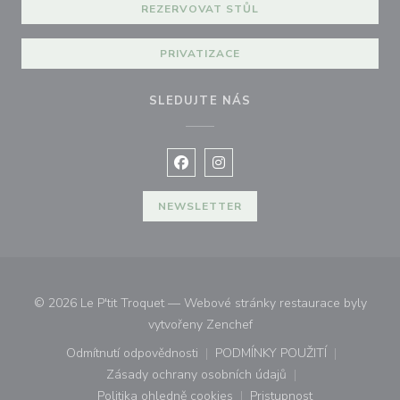
REZERVOVAT STŮL
PRIVATIZACE
SLEDUJTE NÁS
Facebook ((otevře se v novém okně
Instagram ((otevře se v nové
NEWSLETTER
© 2026 Le P'tit Troquet — Webové stránky restaurace byly
((otevře se v novém okně))
vytvořeny
Zenchef
Odmítnutí odpovědnosti
PODMÍNKY POUŽITÍ
((otevře se v novém okně))
((otevře se v novém o
Zásady ochrany osobních údajů
((otevře se v novém okně))
Politika ohledně cookies
Pristupnost