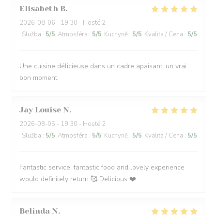
Elisabeth
B
2026-08-06
- 19:30 - Hosté 2
Služba
:
5
/5
Atmosféra
:
5
/5
Kuchyně
:
5
/5
Kvalita / Cena
:
5
/5
Une cuisine délicieuse dans un cadre apaisant, un vrai
bon moment.
Jay Louise
N
2026-08-05
- 19:30 - Hosté 2
Služba
:
5
/5
Atmosféra
:
5
/5
Kuchyně
:
5
/5
Kvalita / Cena
:
5
/5
Fantastic service, fantastic food and lovely experience
would definitely return 🥰 Delicious ❤️
Belinda
N