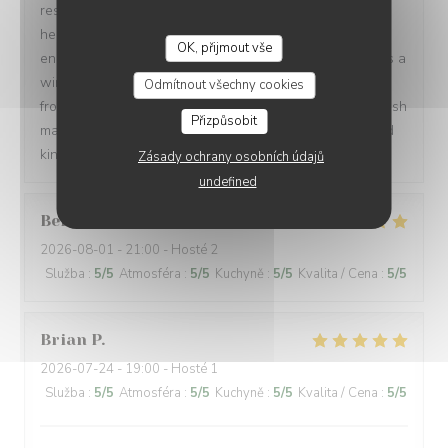
restaurant owner and all of the waiters were incredibly
helpful and kind, spoke 3 languages, and were patient
OK, přijmout vše
enough to let us order in broken French. Every dish was a
win: magret de canard, bœuf bourguignon, assiette de
Odmítnout všechny cookies
fromages, sorbet, and a light a creamy fraisier cake. I wish
Přizpůsobit
many people have a chance to try their soulful food and
kindness. Gracias de parte de los argentinos :)
Zásady ochrany osobních údajů
undefined
Berta
G
2026-08-01
- 21:00 - Hosté 2
Služba
:
5
/5
Atmosféra
:
5
/5
Kuchyně
:
5
/5
Kvalita / Cena
:
5
/5
Brian
P
2026-07-24
- 19:00 - Hosté 1
Služba
:
5
/5
Atmosféra
:
5
/5
Kuchyně
:
5
/5
Kvalita / Cena
:
5
/5