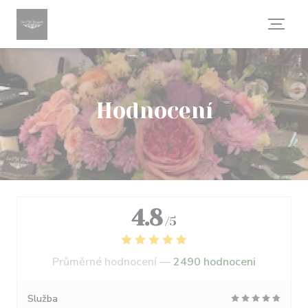
Panel pro správu cookies
Hodnocení
4.8
/5
Průměrné hodnocení —
2490 hodnoceni
Služba