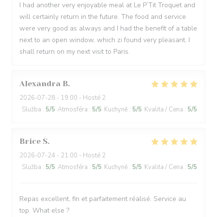
I had another very enjoyable meal at Le P’Tit Troquet and
will certainly return in the future. The food and service
were very good as always and I had the benefit of a table
next to an open window, which zi found very pleasant. I
shall return on my next visit to Paris.
Alexandra
B
2026-07-28
- 19:00 - Hosté 2
Služba
:
5
/5
Atmosféra
:
5
/5
Kuchyně
:
5
/5
Kvalita / Cena
:
5
/5
Brice
S
2026-07-24
- 21:00 - Hosté 2
Služba
:
5
/5
Atmosféra
:
5
/5
Kuchyně
:
5
/5
Kvalita / Cena
:
5
/5
Repas excellent, fin et parfaitement réalisé. Service au
top. What else ?