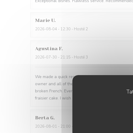
Exceptional dishes. Flawless service. Recommended
Marie
U
2026-08-04
- 12:30 - Hosté 2
Agustina
F
2026-07-30
- 21:15 - Hosté 3
We made a quick reservation and arrived only 15 minu
owner and all of the waiters were incredibly helpfu
broken French. Every dish was a win: magret de can
Tat
fraisier cake. I wish many people have a chance to tr
Berta
G
2026-08-01
- 21:00 - Hosté 2