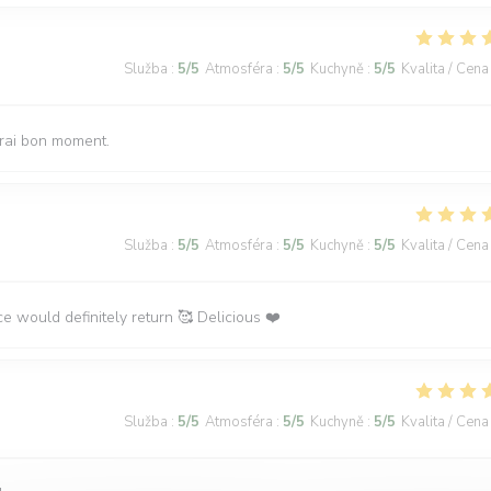
Služba
:
5
/5
Atmosféra
:
5
/5
Kuchyně
:
5
/5
Kvalita / Cena
vrai bon moment.
Služba
:
5
/5
Atmosféra
:
5
/5
Kuchyně
:
5
/5
Kvalita / Cena
ce would definitely return 🥰 Delicious ❤️
Služba
:
5
/5
Atmosféra
:
5
/5
Kuchyně
:
5
/5
Kvalita / Cena