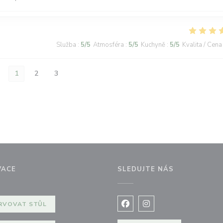
Služba
:
5
/5
Atmosféra
:
5
/5
Kuchyně
:
5
/5
Kvalita / Cena
1
2
3
VACE
SLEDUJTE NÁS
okně))
RVOVAT STŮL
Facebook ((otevře se v nov
Instagram ((otevře se