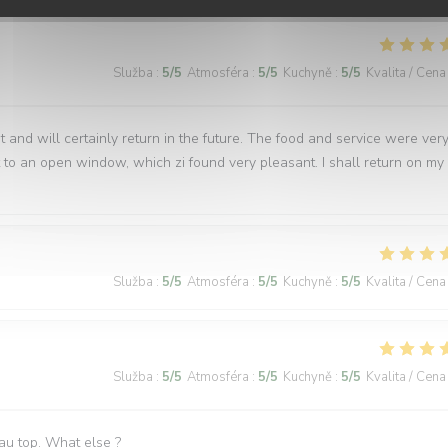
Služba
:
5
/5
Atmosféra
:
5
/5
Kuchyně
:
5
/5
Kvalita / Cena
t and will certainly return in the future. The food and service were ver
 to an open window, which zi found very pleasant. I shall return on my
Služba
:
5
/5
Atmosféra
:
5
/5
Kuchyně
:
5
/5
Kvalita / Cena
Služba
:
5
/5
Atmosféra
:
5
/5
Kuchyně
:
5
/5
Kvalita / Cena
 au top. What else ?