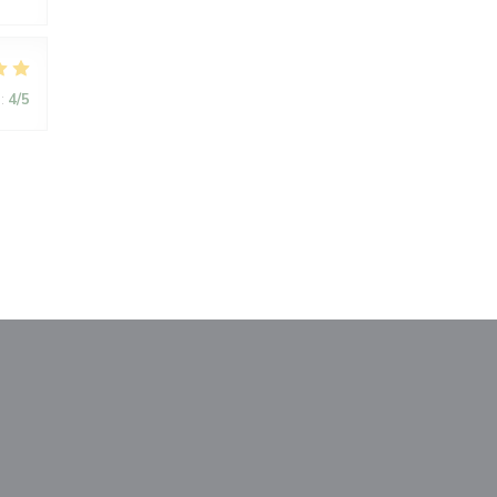
:
4
/5
ém okně))
 v novém okně))