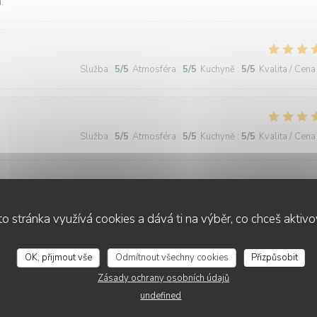
.
Služba
:
5
/5
Atmosféra
:
5
/5
Kuchyně
:
5
/5
Kvalita / Cena
Služba
:
5
/5
Atmosféra
:
5
/5
Kuchyně
:
5
/5
Kvalita / Cena
tes later to a warm, inviting, and authentic French bistro. The restau
l and kind, spoke 3 languages, and were patient enough to let us order
ard, bœuf bourguignon, assiette de fromages, sorbet, and a light a cr
o stránka využívá cookies a dává ti na výběr, co chceš aktiv
y their soulful food and kindness. Gracias de parte de los argentinos :)
OK, přijmout vše
Odmítnout všechny cookies
Přizpůsobit
Zásady ochrany osobních údajů
undefined
Služba
:
5
/5
Atmosféra
:
5
/5
Kuchyně
:
5
/5
Kvalita / Cena