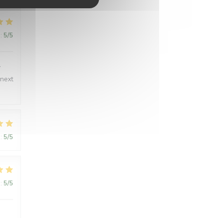
:
5
/5
y
 next
:
5
/5
:
5
/5