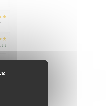
:
5
/5
:
5
/5
rant
 in
eamy
ovat
:
5
/5