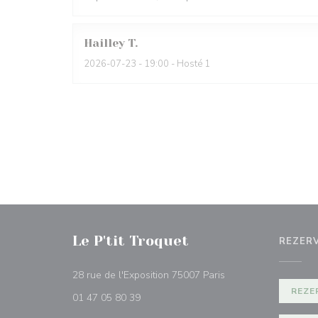
Hailley
T
2026-07-23
- 19:00 - Hosté 1
Le P'tit Troquet
REZER
((otevře se v novém 
28 rue de l'Exposition 75007 Paris
REZE
01 47 05 80 39